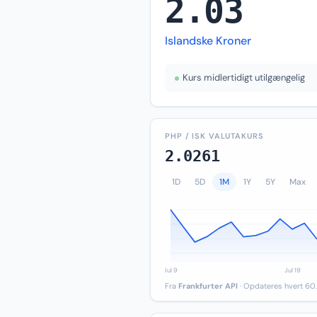
2.03
Islandske Kroner
Kurs midlertidigt utilgængelig
PHP / ISK VALUTAKURS
2.0261
1D
5D
1M
1Y
5Y
Max
Fra
Frankfurter API
· Opdateres hvert 60.