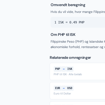
Omvendt beregning
Hvis du vil vide, hvor mange Filippin
1 ISK = 0.49 PHP
Om PHP til ISK
Filippinske Peso (PHP) og Islandske 
økonomiske forhold, rentesatser og
Relaterede omregninger
PHP
→
ISK
PHP til ISK · Alle beløb
EUR
→
USD
Euro til Dollar