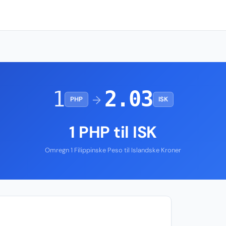
1
2.03
→
PHP
ISK
1 PHP til ISK
Omregn 1 Filippinske Peso til Islandske Kroner