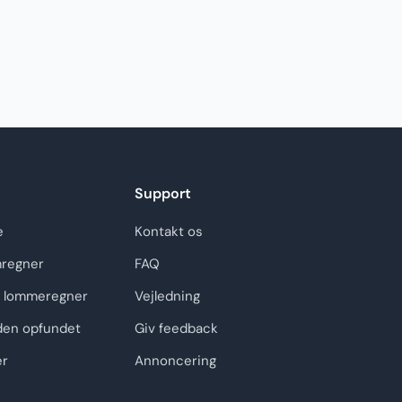
Support
e
Kontakt os
regner
FAQ
 lommeregner
Vejledning
den opfundet
Giv feedback
er
Annoncering