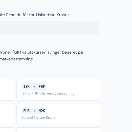
ske Peso du får for 1 Islandske Kroner:
Kroner (ISK) valutakursen svinger baseret på
 markedsstemning.
ISK
→
PHP
ISK til PHP · Omvendt omregning
EUR
→
NOK
Euro til Norske Kroner