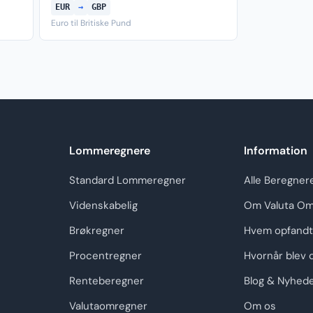
EUR
→
GBP
Euro til Britiske Pund
Lommeregnere
Information
Standard Lommeregner
Alle Beregner
Videnskabelig
Om Valuta Om
Brøkregner
Hvem opfandt
Procentregner
Hvornår blev 
Renteberegner
Blog & Nyhed
Valutaomregner
Om os