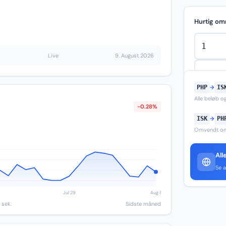
Hurtig om
Live
9. August 2026
PHP
→
IS
Alle beløb 
-0.28%
ISK
→
PH
Omvendt om
All
Se a
 sek.
Sidste måned