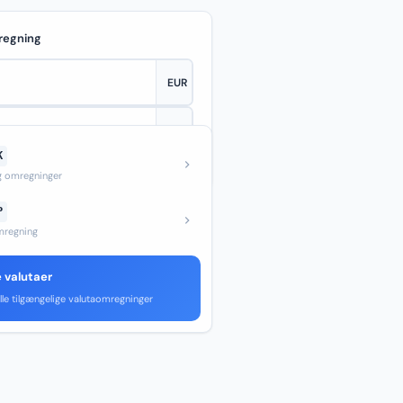
regning
K
—
og omregninger
P
regning
e valutaer
lle tilgængelige valutaomregninger