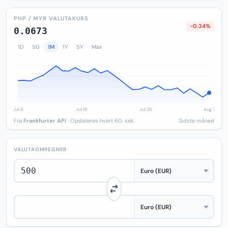
PHP / MYR VALUTAKURS
-0.34%
0.0673
1D
5D
1M
1Y
5Y
Max
Fra
Frankfurter API
· Opdateres hvert 60. sek.
Sidste måned
VALUTAOMREGNER