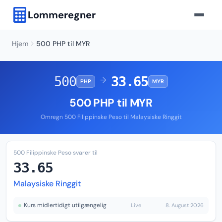
Lommeregner
Hjem
500 PHP til MYR
500
33.65
→
PHP
MYR
500 PHP til MYR
Omregn 500 Filippinske Peso til Malaysiske Ringgit
500 Filippinske Peso svarer til
33.65
Malaysiske Ringgit
Kurs midlertidigt utilgængelig
Live
8. August 2026