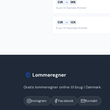
EUR
→
DKK
Euro til Danske Kroner
EUR
→
SEK
Euro til Svenske Kroner
Lommeregner
Gratis lommeregner online til brug i Danmark.
Instagram
Facebook
Kontakt