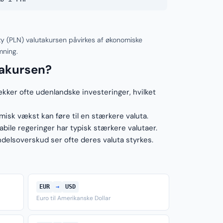
oty (PLN) valutakursen påvirkes af økonomiske
mning.
takursen?
ækker ofte udenlandske investeringer, hvilket
sk vækst kan føre til en stærkere valuta.
ile regeringer har typisk stærkere valutaer.
elsoverskud ser ofte deres valuta styrkes.
EUR
→
USD
Euro til Amerikanske Dollar