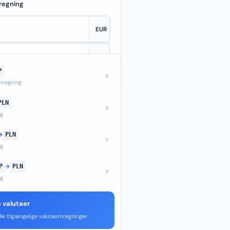
regning
P
—
regning
PLN
ng
→
PLN
ng
P
→
PLN
ng
e valutaer
lle tilgængelige valutaomregninger