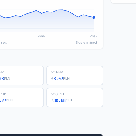
 sek.
Sidste måned
HP
50 PHP
23
3.07
PLN
→
PLN
PHP
500 PHP
.27
30.68
PLN
→
PLN