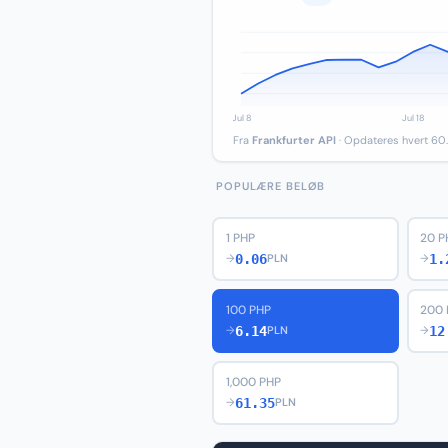
Fra
Frankfurter API
· Opdateres hvert 60.
POPULÆRE BELØB
1 PHP
20 P
0.06
1.
→
PLN
→
100 PHP
200 
6.14
12
→
PLN
→
1,000 PHP
61.35
→
PLN