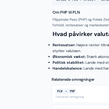
Om PHP til PLN
Filippinske Peso (PHP) og Polske Zl
forhold, rentesatser og markedsste
Hvad påvirker valu
Rentesatser:
Højere renter tiltr
styrker valutaen.
Økonomisk vækst:
Stærk økonomi
Politisk stabilitet:
Lande med stab
Handelsbalance:
Lande med hand
Relaterede omregninger
PLN
→
PHP
Omvendt omregning