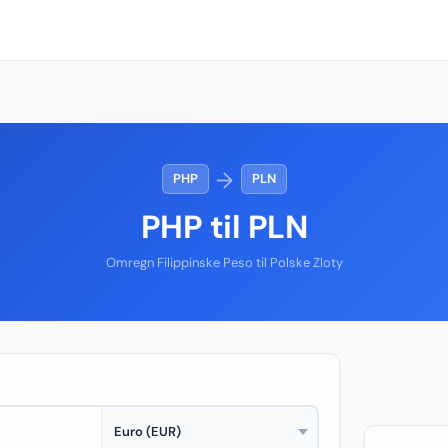
→
PHP
PLN
PHP til PLN
Omregn Filippinske Peso til Polske Zloty