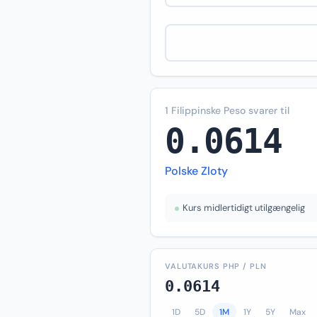
1 Filippinske Peso svarer til
0.0614
Polske Zloty
Kurs midlertidigt utilgængelig
VALUTAKURS PHP / PLN
0.0614
1D
5D
1M
1Y
5Y
Max