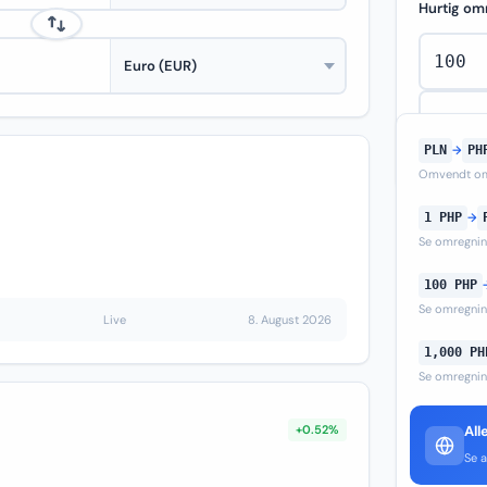
Hurtig om
PLN
→
PH
Omvendt om
1 PHP
→
Se omregni
100 PHP
Se omregni
Live
8. August 2026
1,000 PH
Se omregni
+0.52%
All
Se a