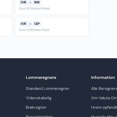
EUR
→
NOK
Euro til Norske Kroner
EUR
→
GBP
Euro til Britiske Pund
Lommeregnere
Information
Standard Lommeregner
Alle Beregner
Videnskabelig
Om Valuta Om
Brøkregner
Hvem opfandt
Procentregner
Hvornår blev 