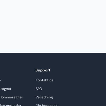
Support
e
Kontakt os
regner
FAQ
 lommeregner
Vejledning
den opfundet
Giv feedback