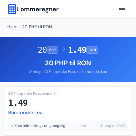
Lommeregner
Hjem
20 PHP til RON
20
1.49
→
PHP
RON
20 PHP til RON
Omregn 20 Filippinske Peso til Rumænske Leu
20 Filippinske Peso svarer til
1.49
Rumænske Leu
Kurs midlertidigt utilgængelig
Live
10. August 2026