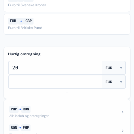
Euro til Svenske Kroner
EUR
→
GBP
Euro til Britiske Pund
Hurtig omregning
—
PHP
→
RON
Alle beløb og omregninger
RON
→
PHP