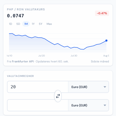
PHP / RON VALUTAKURS
-0.47%
0.0747
1D
5D
1M
1Y
5Y
Max
Fra
Frankfurter API
· Opdateres hvert 60. sek.
Sidste måned
VALUTAOMREGNER