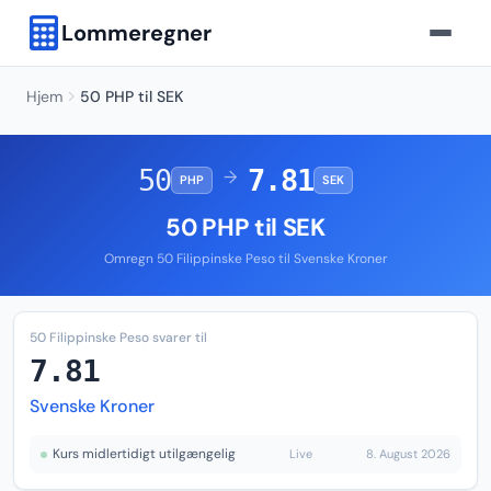
Lommeregner
Hjem
50 PHP til SEK
50
7.81
→
PHP
SEK
50 PHP til SEK
Omregn 50 Filippinske Peso til Svenske Kroner
50 Filippinske Peso svarer til
7.81
Svenske Kroner
Kurs midlertidigt utilgængelig
Live
8. August 2026