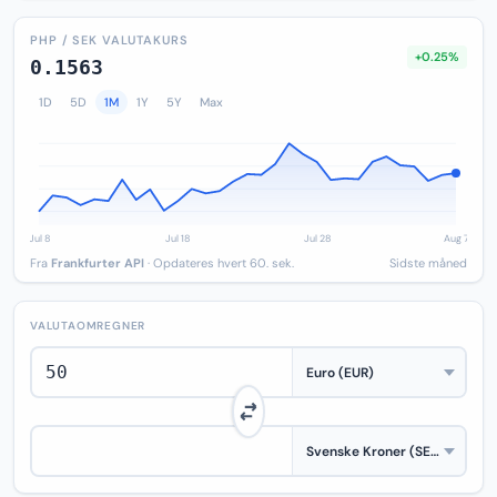
PHP / SEK VALUTAKURS
+0.25%
0.1563
1D
5D
1M
1Y
5Y
Max
Fra
Frankfurter API
· Opdateres hvert 60. sek.
Sidste måned
VALUTAOMREGNER