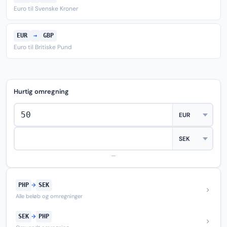
Euro til Svenske Kroner
EUR
→
GBP
Euro til Britiske Pund
Hurtig omregning
—
PHP
→
SEK
Alle beløb og omregninger
SEK
→
PHP