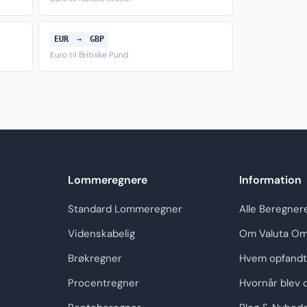
EUR
→
GBP
Euro til Britiske Pund
Lommeregnere
Information
Standard Lommeregner
Alle Beregner
Videnskabelig
Om Valuta Om
Brøkregner
Hvem opfandt
Procentregner
Hvornår blev 