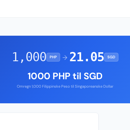
1,000
21.05
→
PHP
SGD
1000 PHP til SGD
Omregn 1,000 Filippinske Peso til Singaporeanske Dollar