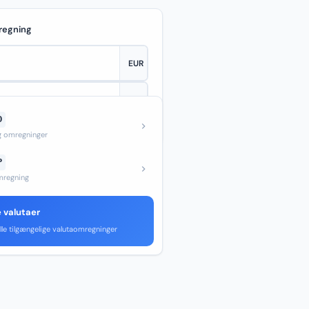
regning
D
—
og omregninger
P
regning
e valutaer
lle tilgængelige valutaomregninger