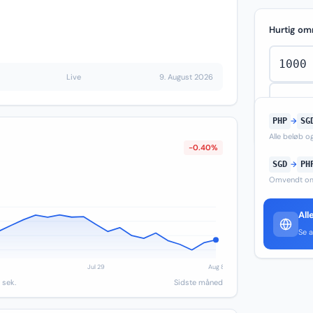
Hurtig om
Live
9. August 2026
PHP
→
SG
Alle beløb 
-0.40%
SGD
→
PH
Omvendt om
All
Se a
 sek.
Sidste måned