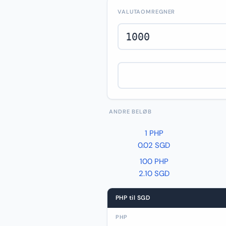
VALUTAOMREGNER
ANDRE BELØB
1 PHP
0.02 SGD
100 PHP
2.10 SGD
PHP til SGD
PHP