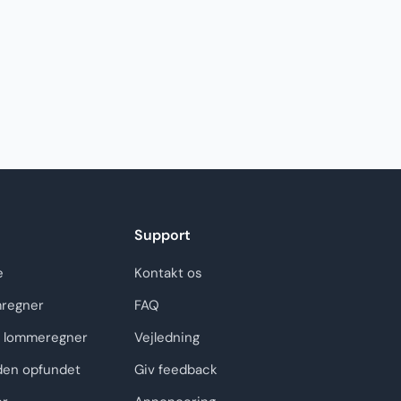
Support
e
Kontakt os
regner
FAQ
 lommeregner
Vejledning
den opfundet
Giv feedback