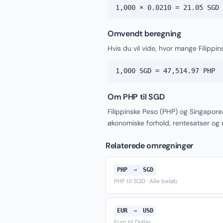
1,000 × 0.0210 = 21.05 SGD
Omvendt beregning
Hvis du vil vide, hvor mange Filippi
1,000 SGD = 47,514.97 PHP
Om PHP til SGD
Filippinske Peso (PHP) og Singapore
økonomiske forhold, rentesatser og
Relaterede omregninger
PHP
→
SGD
PHP til SGD · Alle beløb
EUR
→
USD
Euro til Dollar