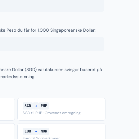
nske Peso du får for 1,000 Singaporeanske Dollar:
anske Dollar (SGD) valutakursen svinger baseret på
 markedsstemning.
SGD
→
PHP
SGD til PHP · Omvendt omregning
EUR
→
NOK
Euro til Norske Kroner