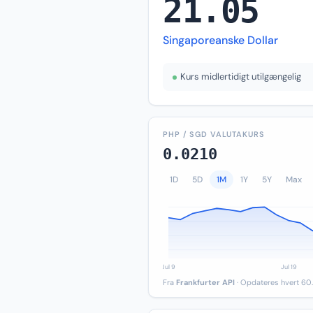
21.05
Singaporeanske Dollar
Kurs midlertidigt utilgængelig
PHP / SGD VALUTAKURS
0.0210
1D
5D
1M
1Y
5Y
Max
Fra
Frankfurter API
· Opdateres hvert 60.