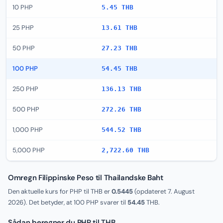
10 PHP
5.45 THB
25 PHP
13.61 THB
50 PHP
27.23 THB
100 PHP
54.45 THB
250 PHP
136.13 THB
500 PHP
272.26 THB
1,000 PHP
544.52 THB
5,000 PHP
2,722.60 THB
Omregn Filippinske Peso til Thailandske Baht
Den aktuelle kurs for PHP til THB er
0.5445
(opdateret
7. August
2026
). Det betyder, at 100 PHP svarer til
54.45
THB.
Sådan beregner du PHP til THB