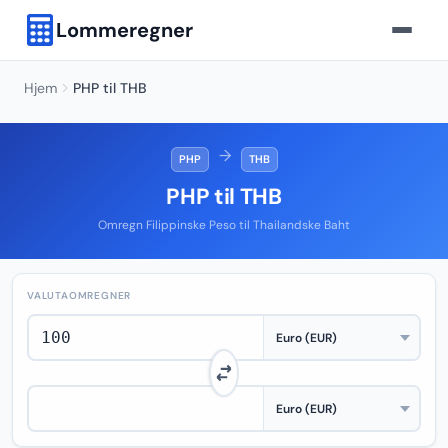
Lommeregner
Hjem
PHP til THB
→
PHP
THB
PHP til THB
Omregn Filippinske Peso til Thailandske Baht
VALUTAOMREGNER