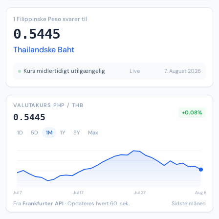
1 Filippinske Peso svarer til
0.5445
Thailandske Baht
Kurs midlertidigt utilgængelig
Live
7. August 2026
VALUTAKURS PHP / THB
+0.08%
0.5445
1D
5D
1M
1Y
5Y
Max
Fra
Frankfurter API
· Opdateres hvert 60. sek.
Sidste måned