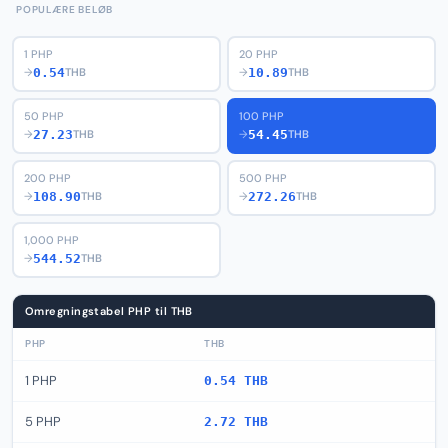
POPULÆRE BELØB
1 PHP
20 PHP
0.54
10.89
→
THB
→
THB
50 PHP
100 PHP
27.23
54.45
→
THB
→
THB
200 PHP
500 PHP
108.90
272.26
→
THB
→
THB
1,000 PHP
544.52
→
THB
Omregningstabel PHP til THB
PHP
THB
1 PHP
0.54 THB
5 PHP
2.72 THB