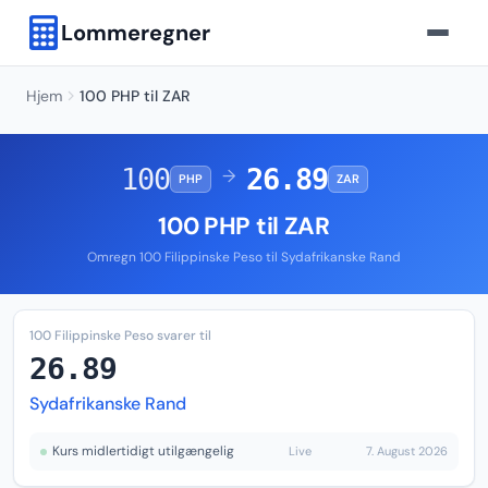
Lommeregner
Hjem
100 PHP til ZAR
100
26.89
→
PHP
ZAR
100 PHP til ZAR
Omregn 100 Filippinske Peso til Sydafrikanske Rand
100 Filippinske Peso svarer til
26.89
Sydafrikanske Rand
Kurs midlertidigt utilgængelig
Live
7. August 2026