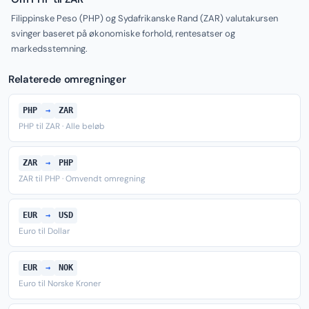
Filippinske Peso (PHP) og Sydafrikanske Rand (ZAR) valutakursen
svinger baseret på økonomiske forhold, rentesatser og
markedsstemning.
Relaterede omregninger
PHP
→
ZAR
PHP til ZAR · Alle beløb
ZAR
→
PHP
ZAR til PHP · Omvendt omregning
EUR
→
USD
Euro til Dollar
EUR
→
NOK
Euro til Norske Kroner