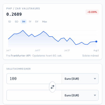
PHP / ZAR VALUTAKURS
-0.09%
0.2689
1D
5D
1M
1Y
5Y
Max
Fra
Frankfurter API
· Opdateres hvert 60. sek.
Sidste måned
VALUTAOMREGNER