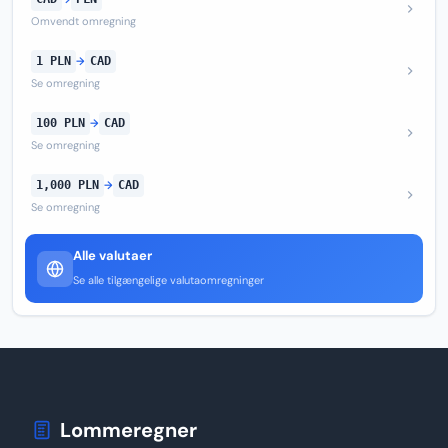
Omvendt omregning
1 PLN
→
CAD
Se omregning
100 PLN
→
CAD
Se omregning
1,000 PLN
→
CAD
Se omregning
Alle valutaer
Se alle tilgængelige valutaomregninger
Lommeregner