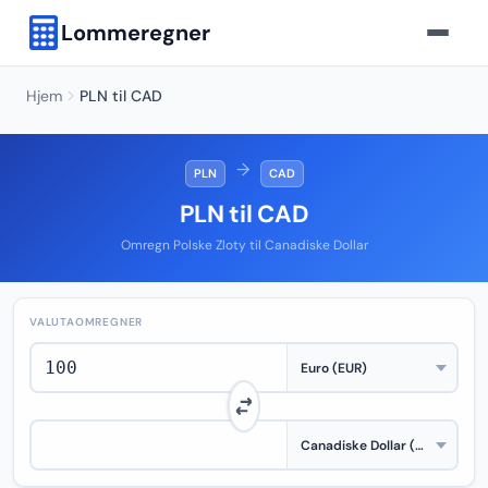
Lommeregner
Hjem
PLN til CAD
→
PLN
CAD
PLN til CAD
Omregn Polske Zloty til Canadiske Dollar
VALUTAOMREGNER