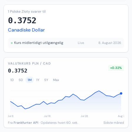
1 Polske Zloty svarer til
0.3752
Canadiske Dollar
Kurs midlertidigt utilgængelig
Live
8. August 2026
VALUTAKURS PLN / CAD
+0.32%
0.3752
1D
5D
1M
1Y
5Y
Max
Fra
Frankfurter API
· Opdateres hvert 60. sek.
Sidste måned