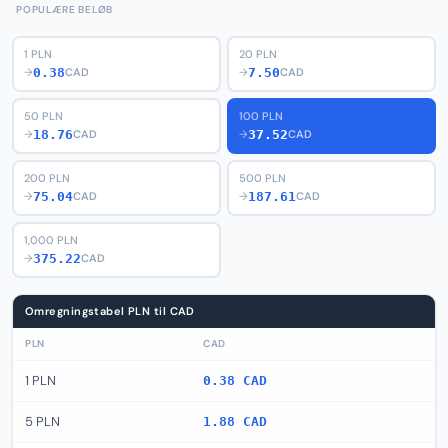
POPULÆRE BELØB
1 PLN
20 PLN
0.38
7.50
→
CAD
→
CAD
50 PLN
100 PLN
18.76
37.52
→
CAD
→
CAD
200 PLN
500 PLN
75.04
187.61
→
CAD
→
CAD
1,000 PLN
375.22
→
CAD
Omregningstabel PLN til CAD
PLN
CAD
1 PLN
0.38 CAD
5 PLN
1.88 CAD