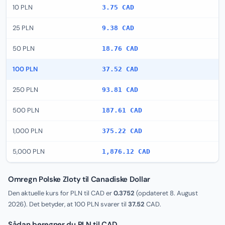
10 PLN
3.75 CAD
25 PLN
9.38 CAD
50 PLN
18.76 CAD
100 PLN
37.52 CAD
250 PLN
93.81 CAD
500 PLN
187.61 CAD
1,000 PLN
375.22 CAD
5,000 PLN
1,876.12 CAD
Omregn Polske Zloty til Canadiske Dollar
Den aktuelle kurs for PLN til CAD er
0.3752
(opdateret
8. August
2026
). Det betyder, at 100 PLN svarer til
37.52
CAD.
Sådan beregner du PLN til CAD