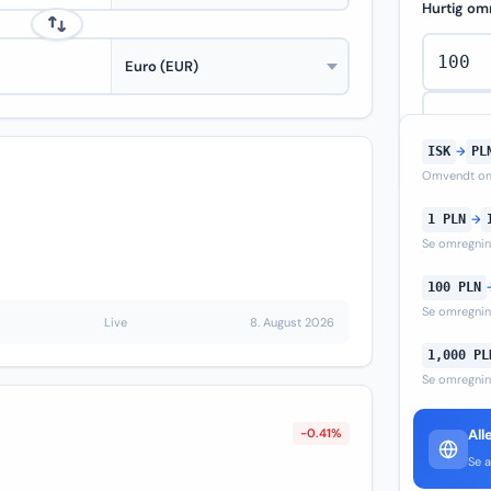
Hurtig om
ISK
→
PL
Omvendt om
1 PLN
→
Se omregni
100 PLN
Se omregni
Live
8. August 2026
1,000 PL
Se omregni
-0.41%
All
Se a