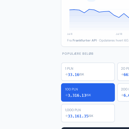
Fra
Frankfurter API
· Opdateres hvert 60.
POPULÆRE BELØB
1 PLN
20 P
33.16
66
→
ISK
→
100 PLN
200 
3,316.13
6,
→
ISK
→
1,000 PLN
33,161.35
→
ISK