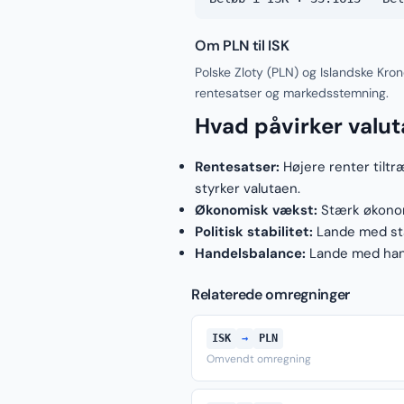
Om PLN til ISK
Polske Zloty (PLN) og Islandske Kron
rentesatser og markedsstemning.
Hvad påvirker valu
Rentesatser:
Højere renter tiltr
styrker valutaen.
Økonomisk vækst:
Stærk økonomi
Politisk stabilitet:
Lande med stab
Handelsbalance:
Lande med hand
Relaterede omregninger
ISK
→
PLN
Omvendt omregning