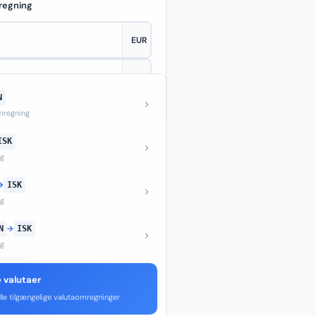
regning
N
—
regning
ISK
ng
→
ISK
ng
N
→
ISK
ng
e valutaer
lle tilgængelige valutaomregninger