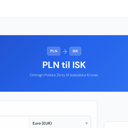
→
PLN
ISK
PLN til ISK
Omregn Polske Zloty til Islandske Kroner