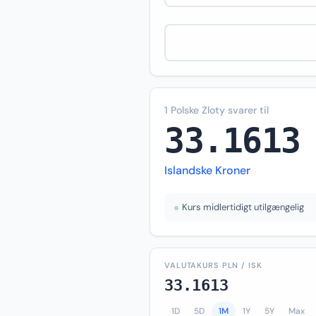
1 Polske Zloty svarer til
33.1613
Islandske Kroner
Kurs midlertidigt utilgængelig
VALUTAKURS PLN / ISK
33.1613
1D
5D
1M
1Y
5Y
Max