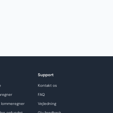
Support
e
Kontakt os
regner
FAQ
 lommeregner
Vejledning
den opfundet
Giv feedback