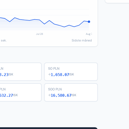
 sek.
Sidste måned
LN
50 PLN
3.23
1,658.07
ISK
→
ISK
PLN
500 PLN
632.27
16,580.67
ISK
→
ISK