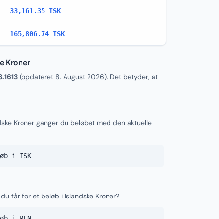
33,161.35 ISK
165,806.74 ISK
ke Kroner
3.1613
(opdateret
8. August 2026
). Det betyder, at
andske Kroner ganger du beløbet med den aktuelle
øb i ISK
du får for et beløb i Islandske Kroner?
øb i PLN