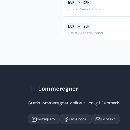
EUR
→
DKK
Euro til Danske Kroner
EUR
→
SEK
Euro til Svenske Kroner
Lommeregner
Gratis lommeregner online til brug i Danmark.
Instagram
Facebook
Kontakt