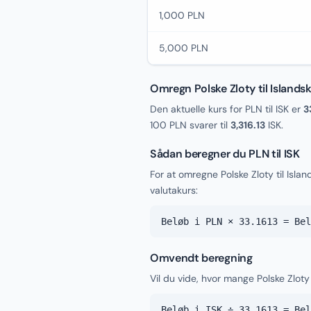
1,000 PLN
5,000 PLN
Omregn Polske Zloty til Islands
Den aktuelle kurs for PLN til ISK er
3
100 PLN svarer til
3,316.13
ISK.
Sådan beregner du PLN til ISK
For at omregne Polske Zloty til Isl
valutakurs:
Beløb i PLN × 33.1613 = Bel
Omvendt beregning
Vil du vide, hvor mange Polske Zloty 
Beløb i ISK ÷ 33.1613 = Bel