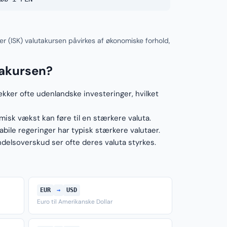
er (ISK) valutakursen påvirkes af økonomiske forhold,
takursen?
ækker ofte udenlandske investeringer, hvilket
sk vækst kan føre til en stærkere valuta.
ile regeringer har typisk stærkere valutaer.
elsoverskud ser ofte deres valuta styrkes.
EUR
→
USD
Euro til Amerikanske Dollar