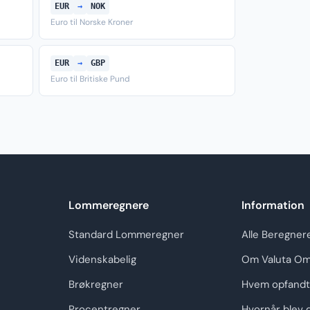
EUR
→
NOK
Euro til Norske Kroner
EUR
→
GBP
Euro til Britiske Pund
Lommeregnere
Information
Standard Lommeregner
Alle Beregner
Videnskabelig
Om Valuta Om
Brøkregner
Hvem opfandt
Procentregner
Hvornår blev 