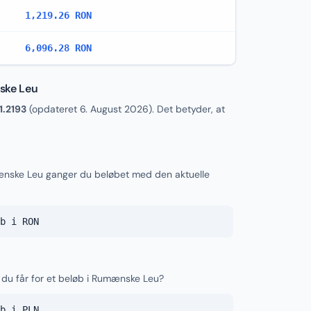
1,219.26 RON
6,096.28 RON
ske Leu
1.2193
(opdateret
6. August 2026
). Det betyder, at
mænske Leu ganger du beløbet med den aktuelle
b i RON
y du får for et beløb i Rumænske Leu?
b i PLN