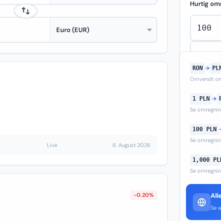
Hurtig om
RON
→
PL
Omvendt om
1 PLN
→
Se omregni
100 PLN
Se omregni
Live
6. August 2026
1,000 PL
Se omregni
-0.20%
All
Se a