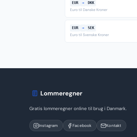
EUR
→
DKK
Euro til Danske Kroner
EUR
→
SEK
Euro til Svenske Kroner
Lommeregner
Gratis lommeregner online til brug i Danmark.
Instagram
Facebook
Kontakt