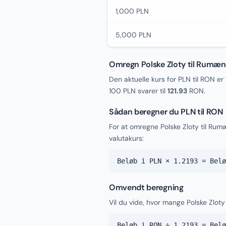
1,000 PLN
5,000 PLN
Omregn Polske Zloty til Rumæn
Den aktuelle kurs for PLN til RON er
100 PLN svarer til
121.93
RON.
Sådan beregner du PLN til RON
For at omregne Polske Zloty til Ru
valutakurs:
Beløb i PLN × 1.2193 = Belø
Omvendt beregning
Vil du vide, hvor mange Polske Zlot
Beløb i RON ÷ 1.2193 = Belø