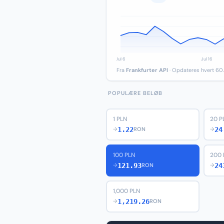
Fra
Frankfurter API
· Opdateres hvert 60.
POPULÆRE BELØB
1 PLN
20 P
1.22
24
→
RON
→
100 PLN
200 
121.93
24
→
RON
→
1,000 PLN
1,219.26
→
RON