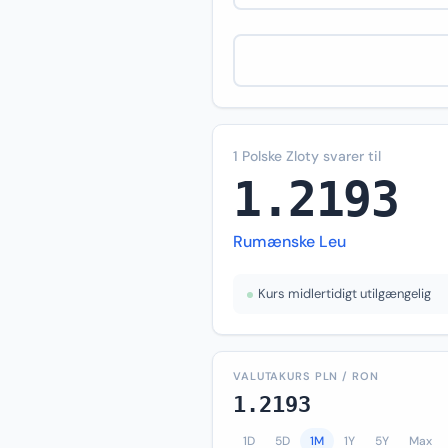
1 Polske Zloty svarer til
1.2193
Rumænske Leu
Kurs midlertidigt utilgængelig
VALUTAKURS PLN / RON
1.2193
1D
5D
1M
1Y
5Y
Max