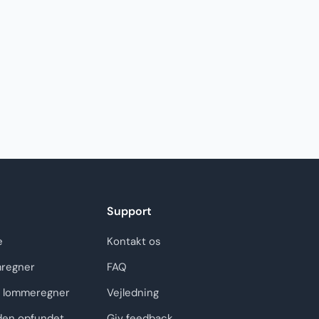
Support
e
Kontakt os
regner
FAQ
 lommeregner
Vejledning
den opfundet
Giv feedback