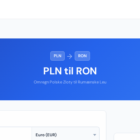
→
PLN
RON
PLN til RON
Omregn Polske Zloty til Rumænske Leu