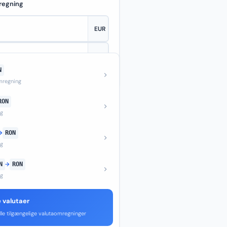
regning
N
—
regning
RON
ng
→
RON
ng
N
→
RON
ng
e valutaer
lle tilgængelige valutaomregninger