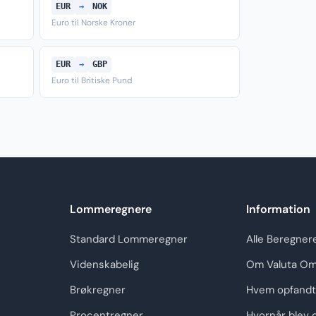
EUR
→
NOK
Euro til Norske Kroner
EUR
→
GBP
Euro til Britiske Pund
Lommeregnere
Information
Standard Lommeregner
Alle Beregner
Videnskabelig
Om Valuta Om
Brøkregner
Hvem opfandt
Procentregner
Hvornår blev 