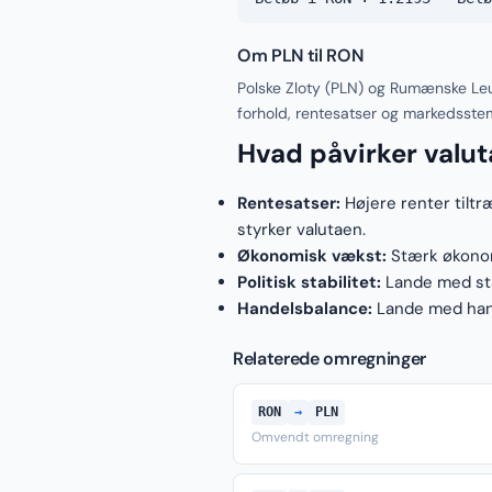
Om PLN til RON
Polske Zloty (PLN) og Rumænske Leu
forhold, rentesatser og markedsste
Hvad påvirker valu
Rentesatser:
Højere renter tiltr
styrker valutaen.
Økonomisk vækst:
Stærk økonomi
Politisk stabilitet:
Lande med stab
Handelsbalance:
Lande med hand
Relaterede omregninger
RON
→
PLN
Omvendt omregning