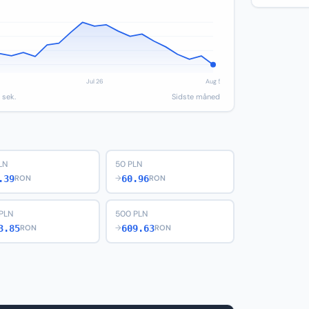
 sek.
Sidste måned
LN
50 PLN
.39
60.96
RON
→
RON
PLN
500 PLN
3.85
609.63
RON
→
RON