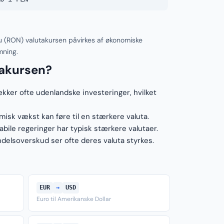
 (RON) valutakursen påvirkes af økonomiske
mning.
takursen?
ækker ofte udenlandske investeringer, hvilket
sk vækst kan føre til en stærkere valuta.
ile regeringer har typisk stærkere valutaer.
elsoverskud ser ofte deres valuta styrkes.
EUR
→
USD
Euro til Amerikanske Dollar