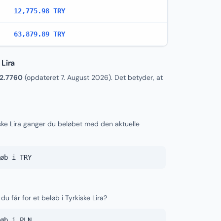
12,775.98 TRY
63,879.89 TRY
 Lira
12.7760
(opdateret
7. August 2026
). Det betyder, at
iske Lira ganger du beløbet med den aktuelle
øb i TRY
du får for et beløb i Tyrkiske Lira?
øb i PLN