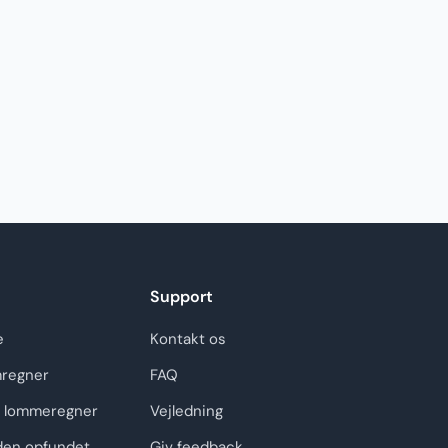
Support
e
Kontakt os
regner
FAQ
 lommeregner
Vejledning
den opfundet
Giv feedback