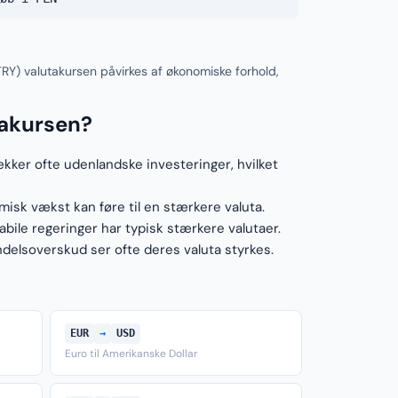
(TRY) valutakursen påvirkes af økonomiske forhold,
takursen?
ækker ofte udenlandske investeringer, hvilket
sk vækst kan føre til en stærkere valuta.
ile regeringer har typisk stærkere valutaer.
elsoverskud ser ofte deres valuta styrkes.
EUR
→
USD
Euro til Amerikanske Dollar