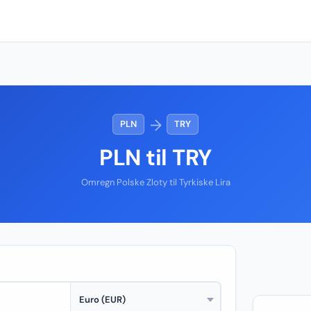
→
PLN
TRY
PLN til TRY
Omregn Polske Zloty til Tyrkiske Lira