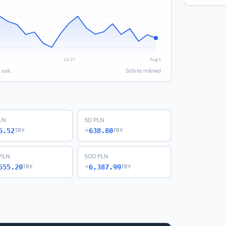
 sek.
Sidste måned
LN
50 PLN
5.52
638.80
TRY
→
TRY
PLN
500 PLN
555.20
6,387.99
TRY
→
TRY