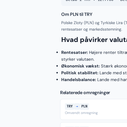
Om PLN til TRY
Polske Zloty (PLN) og Tyrkiske Lira 
rentesatser og markedsstemning.
Hvad påvirker valu
Rentesatser:
Højere renter tiltr
styrker valutaen.
Økonomisk vækst:
Stærk økonomi
Politisk stabilitet:
Lande med stab
Handelsbalance:
Lande med hand
Relaterede omregninger
TRY
→
PLN
Omvendt omregning