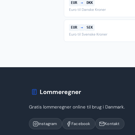
EUR
→
DKK
Euro til Danske Kroner
EUR
→
SEK
Euro til Svenske Kroner
Lommeregner
Gratis lommeregner online til brug i Danmark.
Instagram
Facebook
Kontakt