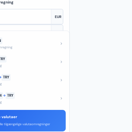
regning
N
—
regning
TRY
ng
→
TRY
ng
N
→
TRY
ng
e valutaer
lle tilgængelige valutaomregninger