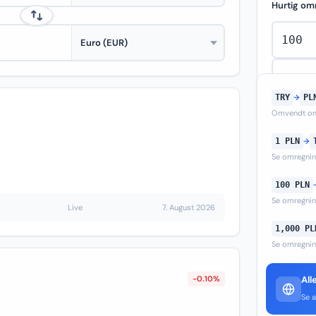
Hurtig om
TRY
→
PL
Omvendt om
1 PLN
→
Se omregni
100 PLN
Se omregni
Live
7. August 2026
1,000 PL
Se omregni
-0.10%
All
Se a