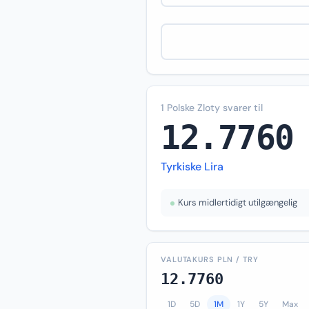
1 Polske Zloty svarer til
12.7760
Tyrkiske Lira
Kurs midlertidigt utilgængelig
VALUTAKURS PLN / TRY
12.7760
1D
5D
1M
1Y
5Y
Max