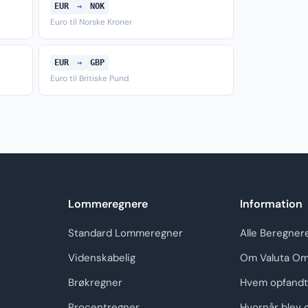
EUR
→
NOK
Euro til Norske Kroner
EUR
→
GBP
Euro til Britiske Pund
Lommeregnere
Information
Standard Lommeregner
Alle Beregner
Videnskabelig
Om Valuta Om
Brøkregner
Hvem opfandt
Procentregner
Hvornår blev 