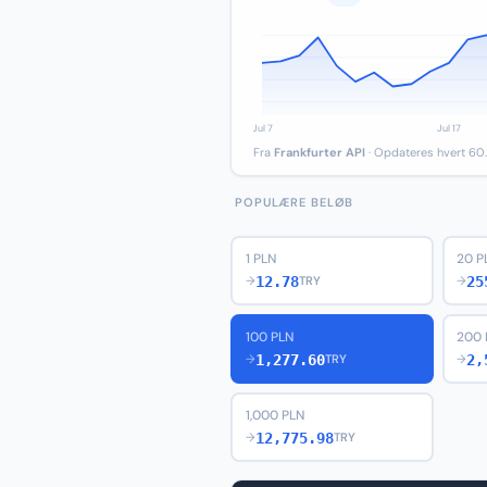
Fra
Frankfurter API
· Opdateres hvert 60.
POPULÆRE BELØB
1 PLN
20 P
12.78
25
→
TRY
→
100 PLN
200 
1,277.60
2,
→
TRY
→
1,000 PLN
12,775.98
→
TRY