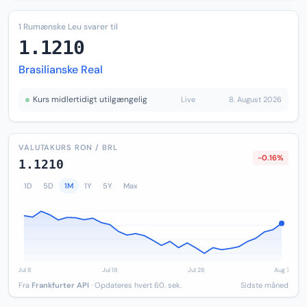
1 Rumænske Leu svarer til
1.1210
Brasilianske Real
Kurs midlertidigt utilgængelig
Live
8. August 2026
VALUTAKURS RON / BRL
-0.16%
1.1210
1D
5D
1M
1Y
5Y
Max
Fra
Frankfurter API
· Opdateres hvert 60. sek.
Sidste måned