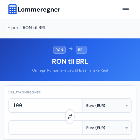
Lommeregner
Hjem
RON til BRL
→
RON
BRL
RON til BRL
Omregn Rumænske Leu til Brasilianske Real
VALUTAOMREGNER