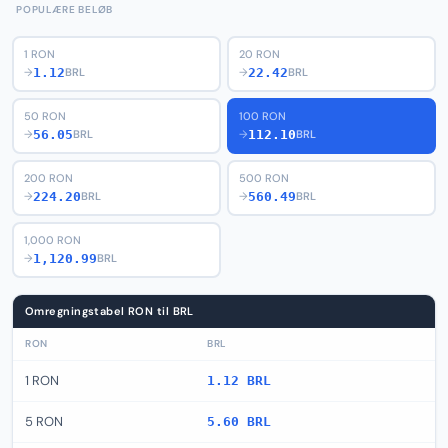
POPULÆRE BELØB
1 RON
20 RON
1.12
22.42
→
BRL
→
BRL
50 RON
100 RON
56.05
112.10
→
BRL
→
BRL
200 RON
500 RON
224.20
560.49
→
BRL
→
BRL
1,000 RON
1,120.99
→
BRL
Omregningstabel RON til BRL
RON
BRL
1 RON
1.12 BRL
5 RON
5.60 BRL