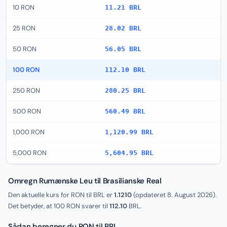
10 RON
11.21 BRL
25 RON
28.02 BRL
50 RON
56.05 BRL
100 RON
112.10 BRL
250 RON
280.25 BRL
500 RON
560.49 BRL
1,000 RON
1,120.99 BRL
5,000 RON
5,604.95 BRL
Omregn Rumænske Leu til Brasilianske Real
Den aktuelle kurs for RON til BRL er
1.1210
(opdateret
8. August 2026
).
Det betyder, at 100 RON svarer til
112.10
BRL.
Sådan beregner du RON til BRL