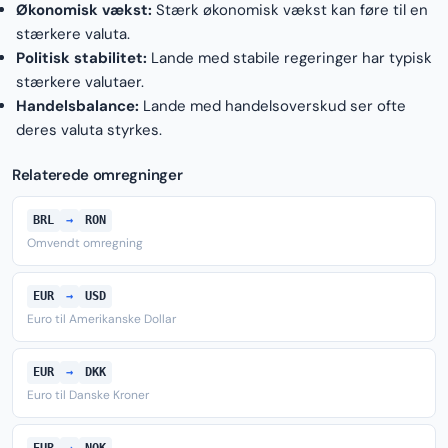
Økonomisk vækst:
Stærk økonomisk vækst kan føre til en
stærkere valuta.
Politisk stabilitet:
Lande med stabile regeringer har typisk
stærkere valutaer.
Handelsbalance:
Lande med handelsoverskud ser ofte
deres valuta styrkes.
Relaterede omregninger
BRL
→
RON
Omvendt omregning
EUR
→
USD
Euro til Amerikanske Dollar
EUR
→
DKK
Euro til Danske Kroner