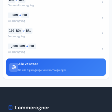
Omvendt omregning
1 RON
→
BRL
Se omregning
100 RON
→
BRL
Se omregning
1,000 RON
→
BRL
Se omregning
Alle valutaer
Se alle tilgængelige valutaomregninger
Lommeregner