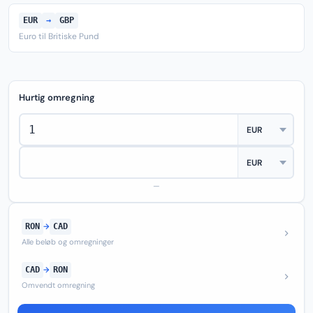
EUR
→
GBP
Euro til Britiske Pund
Hurtig omregning
—
RON
→
CAD
Alle beløb og omregninger
CAD
→
RON
Omvendt omregning