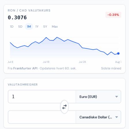
RON / CAD VALUTAKURS
-0.39%
0.3076
1D
5D
1M
1Y
5Y
Max
Fra
Frankfurter API
· Opdateres hvert 60. sek.
Sidste måned
VALUTAOMREGNER