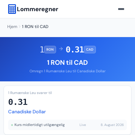
Lommeregner
Hjem
1 RON til CAD
1
0.31
→
RON
CAD
1 RON til CAD
Omregn 1 Rumænske Leu til Canadiske Dollar
1 Rumænske Leu svarer til
0.31
Canadiske Dollar
Kurs midlertidigt utilgængelig
Live
8. August 2026