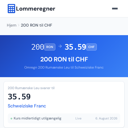
Lommeregner
Hjem
200 RON til CHF
200
35.59
→
RON
CHF
200 RON til CHF
Omregn 200 Rumænske Leu til Schweiziske Franc
200 Rumænske Leu svarer til
35.59
Schweiziske Franc
Kurs midlertidigt utilgængelig
Live
6. August 2026