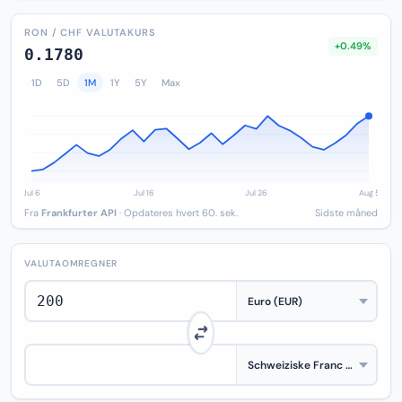
RON / CHF VALUTAKURS
+0.49%
0.1780
1D
5D
1M
1Y
5Y
Max
Fra
Frankfurter API
· Opdateres hvert 60. sek.
Sidste måned
VALUTAOMREGNER