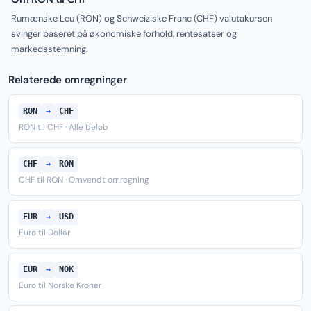
Rumænske Leu (RON) og Schweiziske Franc (CHF) valutakursen
svinger baseret på økonomiske forhold, rentesatser og
markedsstemning.
Relaterede omregninger
RON
→
CHF
RON til CHF · Alle beløb
CHF
→
RON
CHF til RON · Omvendt omregning
EUR
→
USD
Euro til Dollar
EUR
→
NOK
Euro til Norske Kroner