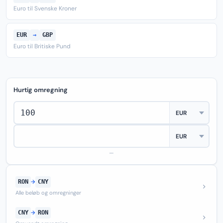
Euro til Svenske Kroner
EUR
→
GBP
Euro til Britiske Pund
Hurtig omregning
—
RON
→
CNY
Alle beløb og omregninger
CNY
→
RON