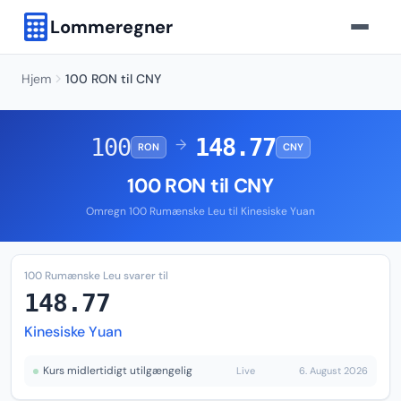
Lommeregner
Hjem
100 RON til CNY
100
148.77
→
RON
CNY
100 RON til CNY
Omregn 100 Rumænske Leu til Kinesiske Yuan
100 Rumænske Leu svarer til
148.77
Kinesiske Yuan
Kurs midlertidigt utilgængelig
Live
6. August 2026