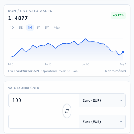
RON / CNY VALUTAKURS
+0.17%
1.4877
1D
5D
1M
1Y
5Y
Max
Fra
Frankfurter API
· Opdateres hvert 60. sek.
Sidste måned
VALUTAOMREGNER