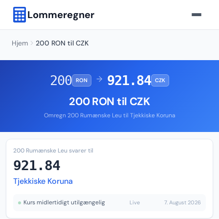
Lommeregner
Hjem
200 RON til CZK
200
921.84
→
RON
CZK
200 RON til CZK
Omregn 200 Rumænske Leu til Tjekkiske Koruna
200 Rumænske Leu svarer til
921.84
Tjekkiske Koruna
Kurs midlertidigt utilgængelig
Live
7. August 2026