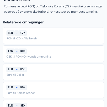
Rumænske Leu (RON) og Tjekkiske Koruna (CZK) valutakursen svinger
baseret på økonomiske forhold, rentesatser og markedsstemning.
Relaterede omregninger
RON
→
CZK
RON til CZK · Alle beløb
CZK
→
RON
CZK til RON · Omvendt omregning
EUR
→
USD
Euro til Dollar
EUR
→
NOK
Euro til Norske Kroner
EUR
→
SEK