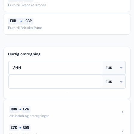
Euro til Svenske Kroner
EUR
→
GBP
Euro til Britiske Pund
Hurtig omregning
—
RON
→
CZK
Alle beløb og omregninger
CZK
→
RON