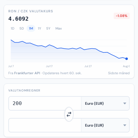
RON / CZK VALUTAKURS
-1.08%
4.6092
1D
5D
1M
1Y
5Y
Max
Fra
Frankfurter API
· Opdateres hvert 60. sek.
Sidste måned
VALUTAOMREGNER