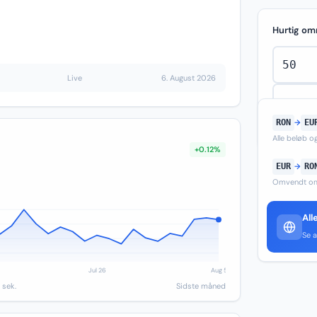
Hurtig om
Live
6. August 2026
RON
→
EU
Alle beløb 
+0.12%
EUR
→
RO
Omvendt om
All
Se a
 sek.
Sidste måned