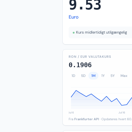
9.53
Euro
Kurs midlertidigt utilgængelig
RON / EUR VALUTAKURS
0.1906
1D
5D
1M
1Y
5Y
Max
Fra
Frankfurter API
· Opdateres hvert 60.