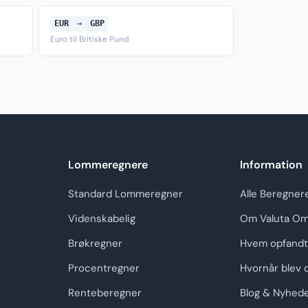
EUR
→
GBP
Euro til Britiske Pund
Lommeregnere
Information
Standard Lommeregner
Alle Beregner
Videnskabelig
Om Valuta Om
Brøkregner
Hvem opfandt
Procentregner
Hvornår blev 
Renteberegner
Blog & Nyhed