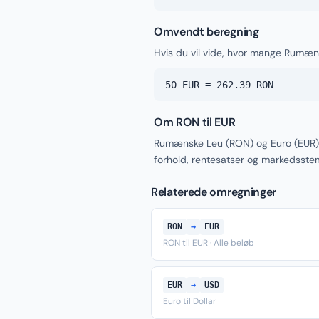
Omvendt beregning
Hvis du vil vide, hvor mange Rumæns
50 EUR = 262.39 RON
Om RON til EUR
Rumænske Leu (RON) og Euro (EUR) 
forhold, rentesatser og markedsste
Relaterede omregninger
RON
→
EUR
RON til EUR · Alle beløb
EUR
→
USD
Euro til Dollar