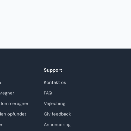
Support
e
Kontakt os
regner
FAQ
 lommeregner
Vejledning
den opfundet
Giv feedback
er
Annoncering