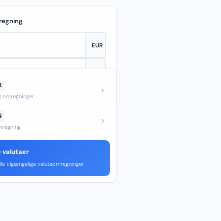
regning
R
—
og omregninger
N
regning
e valutaer
lle tilgængelige valutaomregninger