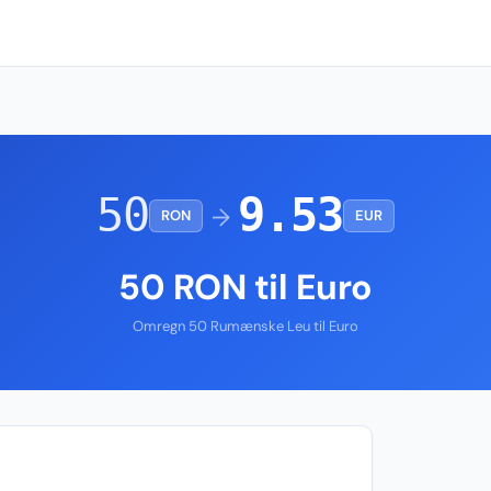
50
9.53
→
RON
EUR
50 RON til Euro
Omregn 50 Rumænske Leu til Euro