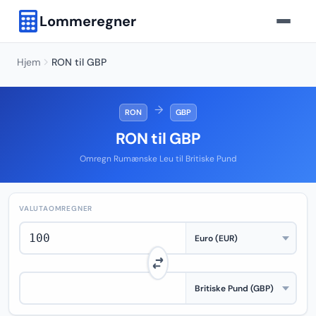
Lommeregner
Hjem
RON til GBP
→
RON
GBP
RON til GBP
Omregn Rumænske Leu til Britiske Pund
VALUTAOMREGNER