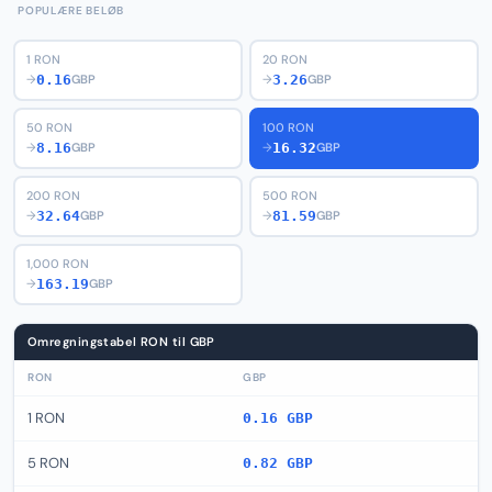
POPULÆRE BELØB
1 RON
20 RON
0.16
3.26
→
GBP
→
GBP
50 RON
100 RON
8.16
16.32
→
GBP
→
GBP
200 RON
500 RON
32.64
81.59
→
GBP
→
GBP
1,000 RON
163.19
→
GBP
Omregningstabel RON til GBP
RON
GBP
1 RON
0.16 GBP
5 RON
0.82 GBP