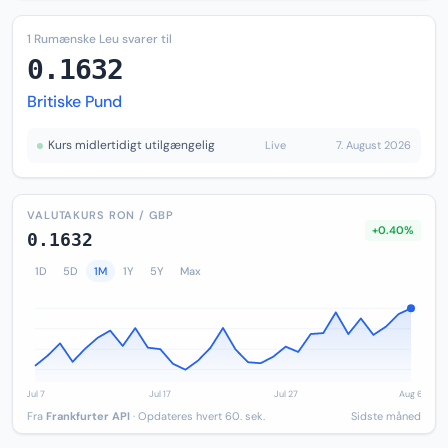
1 Rumænske Leu svarer til
0.1632
Britiske Pund
Kurs midlertidigt utilgængelig
Live
7. August 2026
VALUTAKURS RON / GBP
+0.40%
0.1632
1D
5D
1M
1Y
5Y
Max
Fra
Frankfurter API
· Opdateres hvert 60. sek.
Sidste måned