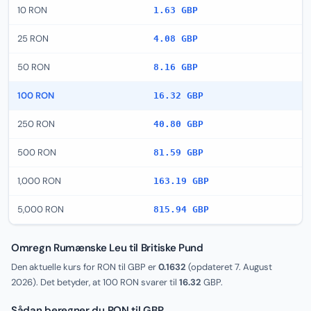
10 RON
1.63 GBP
25 RON
4.08 GBP
50 RON
8.16 GBP
100 RON
16.32 GBP
250 RON
40.80 GBP
500 RON
81.59 GBP
1,000 RON
163.19 GBP
5,000 RON
815.94 GBP
Omregn Rumænske Leu til Britiske Pund
Den aktuelle kurs for RON til GBP er
0.1632
(opdateret
7. August
2026
). Det betyder, at 100 RON svarer til
16.32
GBP.
Sådan beregner du RON til GBP