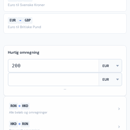
Euro til Svenske Kroner
EUR
→
GBP
Euro til Britiske Pund
Hurtig omregning
—
RON
→
HKD
Alle beløb og omregninger
HKD
→
RON