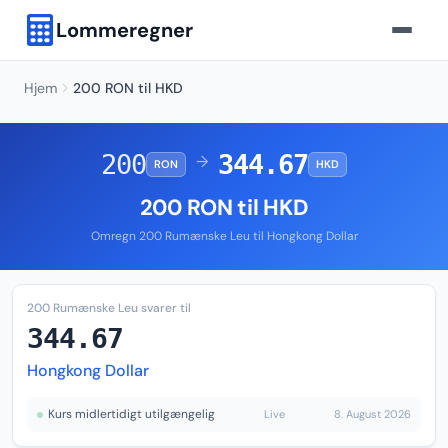
Lommeregner
Hjem
200 RON til HKD
200
344.67
→
RON
HKD
200 RON til HKD
Omregn 200 Rumænske Leu til Hongkong Dollar
200 Rumænske Leu svarer til
344.67
Hongkong Dollar
Kurs midlertidigt utilgængelig
Live
8. August 2026