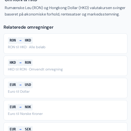
Rumænske Leu (RON) og Hongkong Dollar (HKD) valutakursen svinger
baseret på økonomiske forhold, rentesatser og markedsstemning.
Relaterede omregninger
RON
→
HKD
RON til HKD · Alle beløb
HKD
→
RON
HKD til RON · Omvendt omregning
EUR
→
USD
Euro til Dollar
EUR
→
NOK
Euro til Norske Kroner
EUR
→
SEK