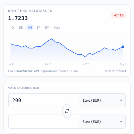
RON / HKD VALUTAKURS
-0.11%
1.7233
1D
5D
1M
1Y
5Y
Max
Fra
Frankfurter API
· Opdateres hvert 60. sek.
Sidste måned
VALUTAOMREGNER