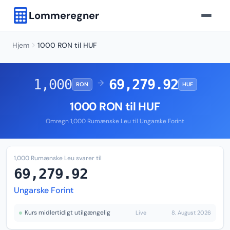
Lommeregner
Hjem
1000 RON til HUF
1,000
69,279.92
→
RON
HUF
1000 RON til HUF
Omregn 1,000 Rumænske Leu til Ungarske Forint
1,000 Rumænske Leu svarer til
69,279.92
Ungarske Forint
Kurs midlertidigt utilgængelig
Live
8. August 2026