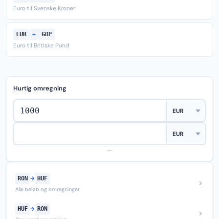
Euro til Svenske Kroner
EUR
→
GBP
Euro til Britiske Pund
Hurtig omregning
—
RON
→
HUF
Alle beløb og omregninger
HUF
→
RON