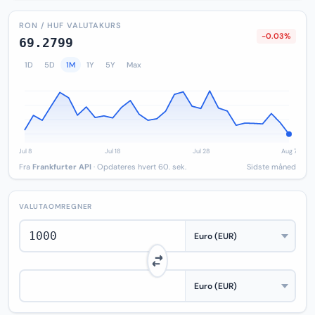
RON / HUF VALUTAKURS
-0.03%
69.2799
1D
5D
1M
1Y
5Y
Max
Fra
Frankfurter API
· Opdateres hvert 60. sek.
Sidste måned
VALUTAOMREGNER