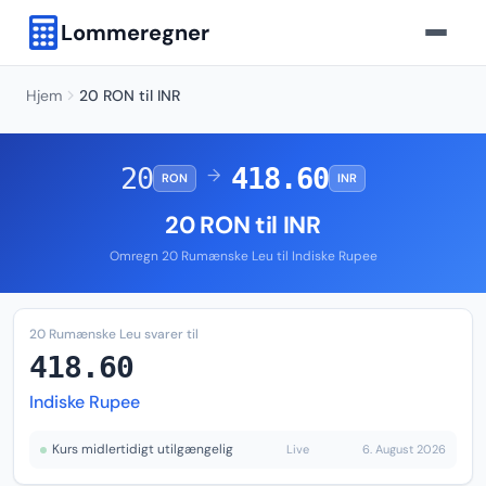
Lommeregner
Hjem
20 RON til INR
20
418.60
→
RON
INR
20 RON til INR
Omregn 20 Rumænske Leu til Indiske Rupee
20 Rumænske Leu svarer til
418.60
Indiske Rupee
Kurs midlertidigt utilgængelig
Live
6. August 2026