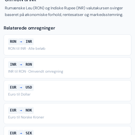
Rumænske Leu (RON) og Indiske Rupee (INR) valutakursen svinger
baseret på økonomiske forhold, rentesatser og markedsstemning.
Relaterede omregninger
RON
→
INR
RON til INR · Alle beløb
INR
→
RON
INR til RON · Omvendt omregning
EUR
→
USD
Euro til Dollar
EUR
→
NOK
Euro til Norske Kroner
EUR
→
SEK