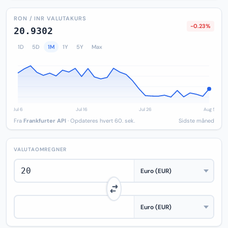
RON / INR VALUTAKURS
-0.23%
20.9302
1D
5D
1M
1Y
5Y
Max
Fra
Frankfurter API
· Opdateres hvert 60. sek.
Sidste måned
VALUTAOMREGNER