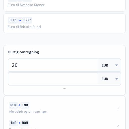
Euro til Svenske Kroner
EUR
→
GBP
Euro til Britiske Pund
Hurtig omregning
—
RON
→
INR
Alle beløb og omregninger
INR
→
RON