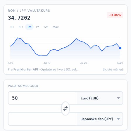
RON / JPY VALUTAKURS
-0.05%
34.7262
1D
5D
1M
1Y
5Y
Max
Fra
Frankfurter API
· Opdateres hvert 60. sek.
Sidste måned
VALUTAOMREGNER