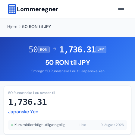
Lommeregner
Hjem
50 RON til JPY
50
1,736.31
→
RON
JPY
50 RON til JPY
Omregn 50 Rumænske Leu til Japanske Yen
50 Rumænske Leu svarer til
1,736.31
Japanske Yen
Kurs midlertidigt utilgængelig
Live
9. August 2026