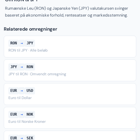
Rumænske Leu (RON) og Japanske Yen (JPY) valutakursen svinger
baseret på økonomiske forhold, rentesatser og markedsstemning.
Relaterede omregninger
RON
→
JPY
RON til JPY · Alle beløb
JPY
→
RON
JPY til RON · Omvendt omregning
EUR
→
USD
Euro til Dollar
EUR
→
NOK
Euro til Norske Kroner
EUR
→
SEK