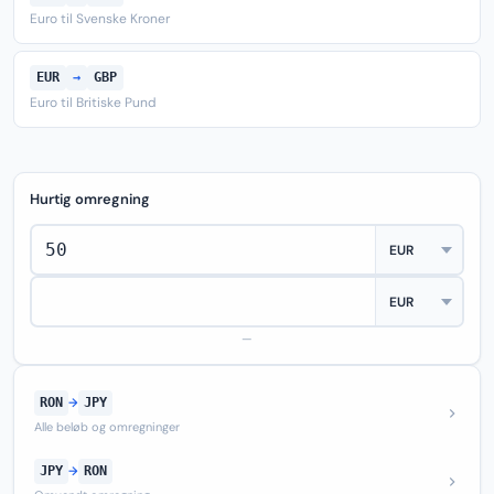
Euro til Svenske Kroner
EUR
→
GBP
Euro til Britiske Pund
Hurtig omregning
—
RON
→
JPY
Alle beløb og omregninger
JPY
→
RON