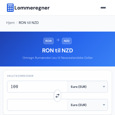
Lommeregner
Hjem
RON til NZD
→
RON
NZD
RON til NZD
Omregn Rumænske Leu til Newzealandske Dollar
VALUTAOMREGNER