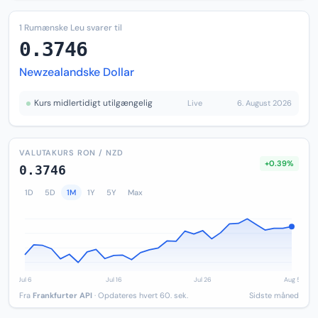
1 Rumænske Leu svarer til
0.3746
Newzealandske Dollar
Kurs midlertidigt utilgængelig
Live
6. August 2026
VALUTAKURS RON / NZD
+0.39%
0.3746
1D
5D
1M
1Y
5Y
Max
Fra
Frankfurter API
· Opdateres hvert 60. sek.
Sidste måned