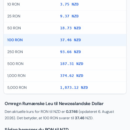
10 RON
3.75 NZD
25 RON
9.37 NZD
50 RON
18.73 NZD
100 RON
37.46 NZD
250 RON
93.66 NZD
500 RON
187.31 NZD
1,000 RON
374.62 NZD
5,000 RON
1,873.12 NZD
Omregn Rumænske Leu til Newzealandske Dollar
Den aktuelle kurs for RON til NZD er
0.3746
(opdateret
6. August
2026
). Det betyder, at 100 RON svarer til
37.46
NZD.
Sådan beregner du RON til NZD