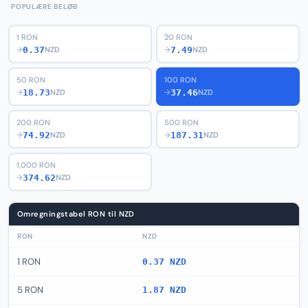
POPULÆRE BELØB
1 RON
20 RON
0.37
7.49
→
NZD
→
NZD
50 RON
100 RON
18.73
37.46
→
NZD
→
NZD
200 RON
500 RON
74.92
187.31
→
NZD
→
NZD
1,000 RON
374.62
→
NZD
Omregningstabel RON til NZD
RON
NZD
1 RON
0.37 NZD
5 RON
1.87 NZD