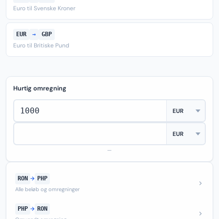
Euro til Svenske Kroner
EUR
→
GBP
Euro til Britiske Pund
Hurtig omregning
—
RON
→
PHP
Alle beløb og omregninger
PHP
→
RON