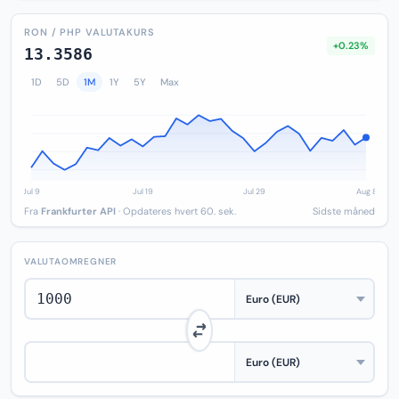
RON / PHP VALUTAKURS
+0.23%
13.3586
1D
5D
1M
1Y
5Y
Max
Fra
Frankfurter API
· Opdateres hvert 60. sek.
Sidste måned
VALUTAOMREGNER