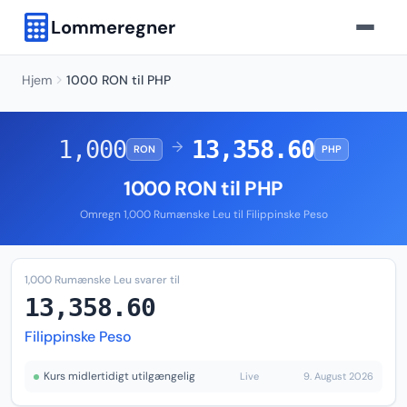
Lommeregner
Hjem
1000 RON til PHP
1,000
13,358.60
→
RON
PHP
1000 RON til PHP
Omregn 1,000 Rumænske Leu til Filippinske Peso
1,000 Rumænske Leu svarer til
13,358.60
Filippinske Peso
Kurs midlertidigt utilgængelig
Live
9. August 2026