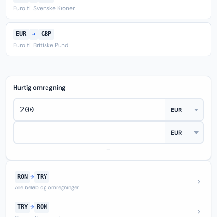
Euro til Svenske Kroner
EUR
→
GBP
Euro til Britiske Pund
Hurtig omregning
—
RON
→
TRY
Alle beløb og omregninger
TRY
→
RON