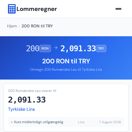
Lommeregner
Hjem
200 RON til TRY
200
2,091.33
→
RON
TRY
200 RON til TRY
Omregn 200 Rumænske Leu til Tyrkiske Lira
200 Rumænske Leu svarer til
2,091.33
Tyrkiske Lira
Kurs midlertidigt utilgængelig
Live
7. August 2026