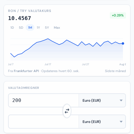
RON / TRY VALUTAKURS
+0.29%
10.4567
1D
5D
1M
1Y
5Y
Max
Fra
Frankfurter API
· Opdateres hvert 60. sek.
Sidste måned
VALUTAOMREGNER