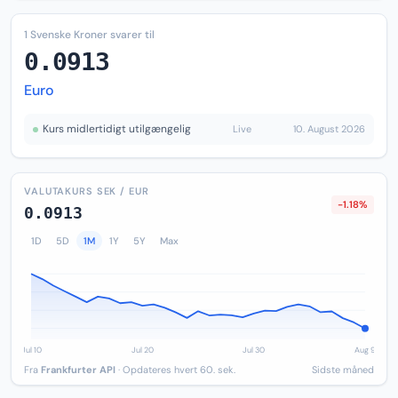
1 Svenske Kroner svarer til
0.0913
Euro
Kurs midlertidigt utilgængelig
Live
10. August 2026
VALUTAKURS SEK / EUR
-1.18%
0.0913
1D
5D
1M
1Y
5Y
Max
Fra
Frankfurter API
· Opdateres hvert 60. sek.
Sidste måned