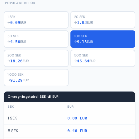
POPULÆRE BELØB
1 SEK
20 SEK
0.09
1.83
→
EUR
→
EUR
50 SEK
100 SEK
4.56
9.13
→
EUR
→
EUR
200 SEK
500 SEK
18.26
45.64
→
EUR
→
EUR
1,000 SEK
91.29
→
EUR
Omregningstabel SEK til EUR
SEK
EUR
1 SEK
0.09 EUR
5 SEK
0.46 EUR