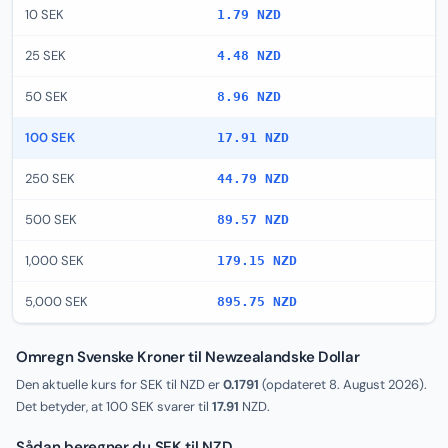
10 SEK
1.79 NZD
25 SEK
4.48 NZD
50 SEK
8.96 NZD
100 SEK
17.91 NZD
250 SEK
44.79 NZD
500 SEK
89.57 NZD
1,000 SEK
179.15 NZD
5,000 SEK
895.75 NZD
Omregn Svenske Kroner til Newzealandske Dollar
Den aktuelle kurs for SEK til NZD er
0.1791
(opdateret
8. August 2026
).
Det betyder, at 100 SEK svarer til
17.91
NZD.
Sådan beregner du SEK til NZD