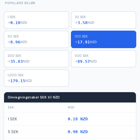
POPULÆRE BELØB
1 SEK
20 SEK
0.18
3.58
→
NZD
→
NZD
50 SEK
100 SEK
8.96
17.91
→
NZD
→
NZD
200 SEK
500 SEK
35.83
89.57
→
NZD
→
NZD
1,000 SEK
179.15
→
NZD
Omregningstabel SEK til NZD
SEK
NZD
1 SEK
0.18 NZD
5 SEK
0.90 NZD