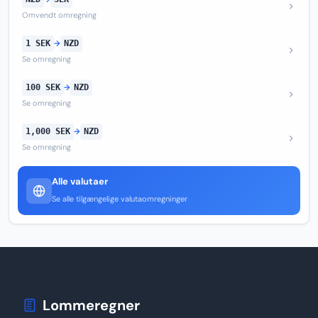
Omvendt omregning
1 SEK
→
NZD
Se omregning
100 SEK
→
NZD
Se omregning
1,000 SEK
→
NZD
Se omregning
Alle valutaer
Se alle tilgængelige valutaomregninger
Lommeregner