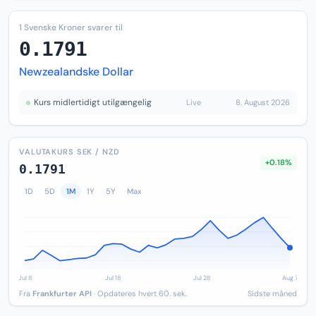
1 Svenske Kroner svarer til
0.1791
Newzealandske Dollar
Kurs midlertidigt utilgængelig
Live
8. August 2026
VALUTAKURS SEK / NZD
+0.18%
0.1791
1D
5D
1M
1Y
5Y
Max
Fra
Frankfurter API
· Opdateres hvert 60. sek.
Sidste måned