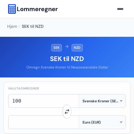
Lommeregner
Hjem
SEK til NZD
→
SEK
NZD
SEK til NZD
Omregn Svenske Kroner til Newzealandske Dollar
VALUTAOMREGNER