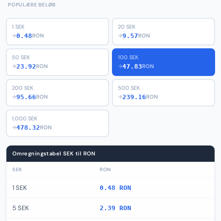
POPULÆRE BELØB
1 SEK
20 SEK
0.48
9.57
→
RON
→
RON
50 SEK
100 SEK
23.92
47.83
→
RON
→
RON
200 SEK
500 SEK
95.66
239.16
→
RON
→
RON
1,000 SEK
478.32
→
RON
Omregningstabel SEK til RON
SEK
RON
1 SEK
0.48 RON
5 SEK
2.39 RON