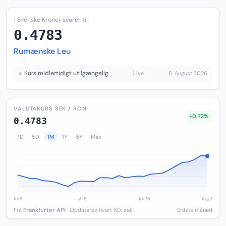
1 Svenske Kroner svarer til
0.4783
Rumænske Leu
Kurs midlertidigt utilgængelig
Live
6. August 2026
VALUTAKURS SEK / RON
+0.72%
0.4783
1D
5D
1M
1Y
5Y
Max
Fra
Frankfurter API
· Opdateres hvert 60. sek.
Sidste måned