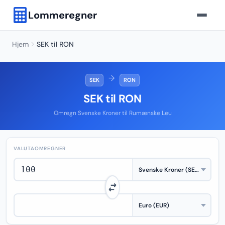
Lommeregner
Hjem
SEK til RON
→
SEK
RON
SEK til RON
Omregn Svenske Kroner til Rumænske Leu
VALUTAOMREGNER