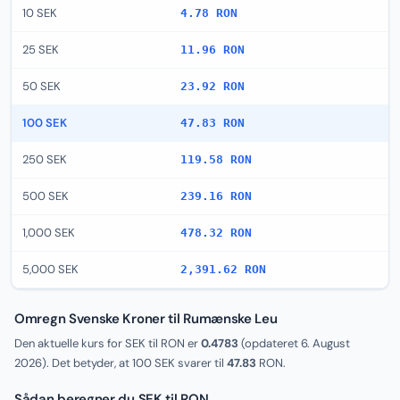
10 SEK
4.78 RON
25 SEK
11.96 RON
50 SEK
23.92 RON
100 SEK
47.83 RON
250 SEK
119.58 RON
500 SEK
239.16 RON
1,000 SEK
478.32 RON
5,000 SEK
2,391.62 RON
Omregn Svenske Kroner til Rumænske Leu
Den aktuelle kurs for SEK til RON er
0.4783
(opdateret
6. August
2026
). Det betyder, at 100 SEK svarer til
47.83
RON.
Sådan beregner du SEK til RON