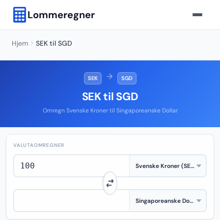
Lommeregner
Hjem
SEK til SGD
→
SEK
SGD
SEK til SGD
Omregn Svenske Kroner til Singaporeanske Dollar
VALUTAOMREGNER