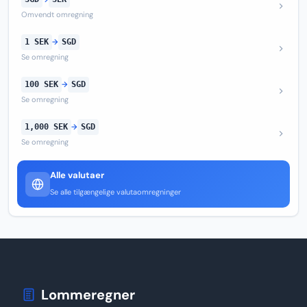
Omvendt omregning
1 SEK
→
SGD
Se omregning
100 SEK
→
SGD
Se omregning
1,000 SEK
→
SGD
Se omregning
Alle valutaer
Se alle tilgængelige valutaomregninger
Lommeregner