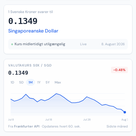
1 Svenske Kroner svarer til
0.1349
Singaporeanske Dollar
Kurs midlertidigt utilgængelig
Live
8. August 2026
VALUTAKURS SEK / SGD
-0.48%
0.1349
1D
5D
1M
1Y
5Y
Max
Fra
Frankfurter API
· Opdateres hvert 60. sek.
Sidste måned