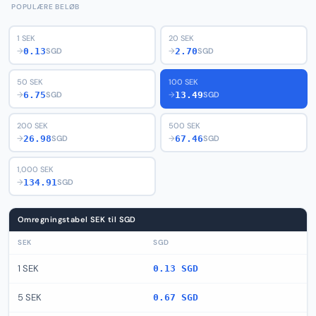
POPULÆRE BELØB
1 SEK
20 SEK
0.13
2.70
→
SGD
→
SGD
50 SEK
100 SEK
6.75
13.49
→
SGD
→
SGD
200 SEK
500 SEK
26.98
67.46
→
SGD
→
SGD
1,000 SEK
134.91
→
SGD
Omregningstabel SEK til SGD
SEK
SGD
1 SEK
0.13 SGD
5 SEK
0.67 SGD