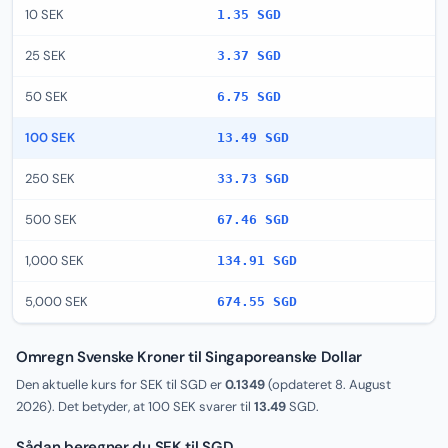
10 SEK
1.35 SGD
25 SEK
3.37 SGD
50 SEK
6.75 SGD
100 SEK
13.49 SGD
250 SEK
33.73 SGD
500 SEK
67.46 SGD
1,000 SEK
134.91 SGD
5,000 SEK
674.55 SGD
Omregn Svenske Kroner til Singaporeanske Dollar
Den aktuelle kurs for SEK til SGD er
0.1349
(opdateret
8. August
2026
). Det betyder, at 100 SEK svarer til
13.49
SGD.
Sådan beregner du SEK til SGD