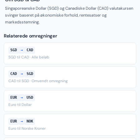
Singaporeanske Dollar (SGD) og Canadiske Dollar (CAD) valutakursen
svinger baseret på økonomiske forhold, rentesatser og
markedsstemning.
Relaterede omregninger
SGD
→
CAD
SGD til CAD · Alle beløb
CAD
→
SGD
CAD til SGD · Omvendt omregning
EUR
→
USD
Euro til Dollar
EUR
→
NOK
Euro til Norske Kroner