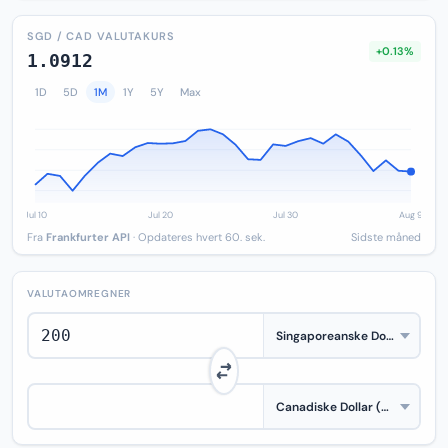
SGD / CAD VALUTAKURS
+0.13%
1.0912
1D
5D
1M
1Y
5Y
Max
Fra
Frankfurter API
· Opdateres hvert 60. sek.
Sidste måned
VALUTAOMREGNER