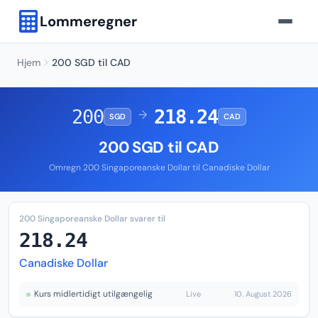
Lommeregner
Hjem
200 SGD til CAD
200
218.24
→
SGD
CAD
200 SGD til CAD
Omregn 200 Singaporeanske Dollar til Canadiske Dollar
200 Singaporeanske Dollar svarer til
218.24
Canadiske Dollar
Kurs midlertidigt utilgængelig
Live
10. August 2026