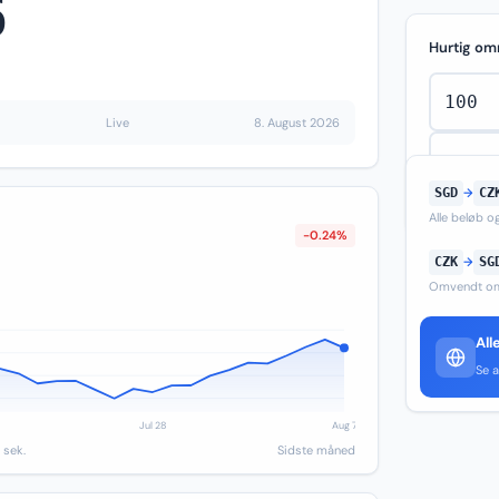
6
Hurtig om
Live
8. August 2026
SGD
→
CZ
Alle beløb 
-0.24%
CZK
→
SG
Omvendt om
All
Se a
 sek.
Sidste måned