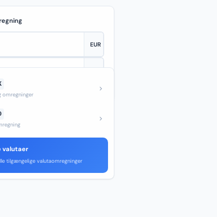
regning
K
—
og omregninger
D
regning
e valutaer
lle tilgængelige valutaomregninger