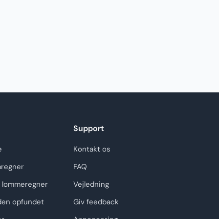
Support
e
Kontakt os
regner
FAQ
 lommeregner
Vejledning
den opfundet
Giv feedback