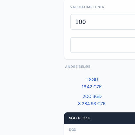
VALUTAOMREGNER
ANDRE BELØB
1 SGD
16.42 CZK
200 SGD
3,284.93 CZK
SGD til CZK
SGD