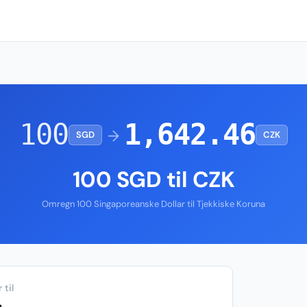
100
1,642.46
→
SGD
CZK
100 SGD til CZK
Omregn 100 Singaporeanske Dollar til Tjekkiske Koruna
 til