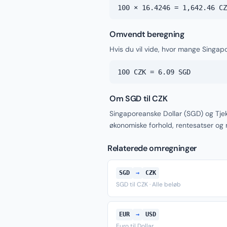
100 × 16.4246 = 1,642.46 CZ
Omvendt beregning
Hvis du vil vide, hvor mange Singapo
100 CZK = 6.09 SGD
Om SGD til CZK
Singaporeanske Dollar (SGD) og Tje
økonomiske forhold, rentesatser og
Relaterede omregninger
SGD
→
CZK
SGD til CZK · Alle beløb
EUR
→
USD
Euro til Dollar