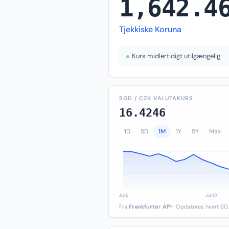
1,642.4
Tjekkiske Koruna
Kurs midlertidigt utilgængelig
SGD / CZK VALUTAKURS
16.4246
1D
5D
1M
1Y
5Y
Max
Fra
Frankfurter API
· Opdateres hvert 60.