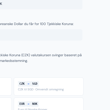
K
reanske Dollar du får for 100 Tjekkiske Koruna:
kkiske Koruna (CZK) valutakursen svinger baseret på
 markedsstemning.
CZK
→
SGD
CZK til SGD · Omvendt omregning
EUR
→
NOK
Euro til Norske Kroner