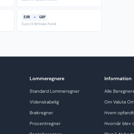
EUR
→
GBP
Euro til Britiske Pund
Lommeregnere
Information
Standard Lommeregner
Alle Beregner
Videnskabelig
Om Valuta Om
Brøkregner
Hvem opfandt
Procentregner
Hvornår blev 