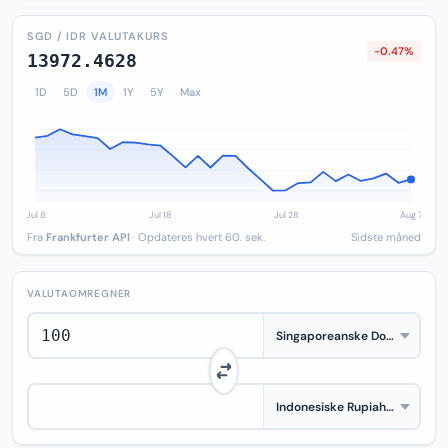
SGD / IDR VALUTAKURS
-0.47%
13972.4628
1D
5D
1M
1Y
5Y
Max
Fra
Frankfurter API
· Opdateres hvert 60. sek.
Sidste måned
VALUTAOMREGNER