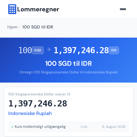
Lommeregner
Hjem
100 SGD til IDR
100
1,397,246.28
→
SGD
IDR
100 SGD til IDR
Omregn 100 Singaporeanske Dollar til Indonesiske Rupiah
100 Singaporeanske Dollar svarer til
1,397,246.28
Indonesiske Rupiah
Kurs midlertidigt utilgængelig
Live
8. August 2026