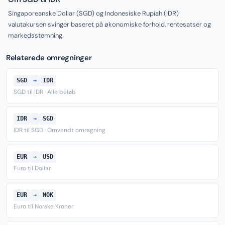
Singaporeanske Dollar (SGD) og Indonesiske Rupiah (IDR)
valutakursen svinger baseret på økonomiske forhold, rentesatser og
markedsstemning.
Relaterede omregninger
SGD
→
IDR
SGD til IDR · Alle beløb
IDR
→
SGD
IDR til SGD · Omvendt omregning
EUR
→
USD
Euro til Dollar
EUR
→
NOK
Euro til Norske Kroner