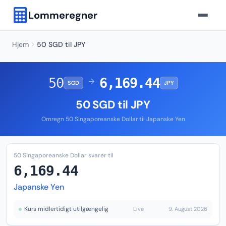
Lommeregner
Hjem
50 SGD til JPY
50
6,169.44
→
SGD
JPY
50 SGD til JPY
Omregn 50 Singaporeanske Dollar til Japanske Yen
50 Singaporeanske Dollar svarer til
6,169.44
Japanske Yen
Kurs midlertidigt utilgængelig
Live
9. August 2026