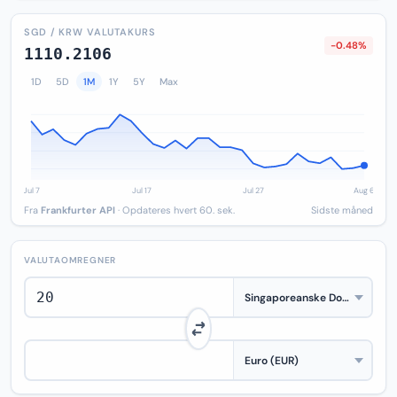
SGD / KRW VALUTAKURS
-0.48%
1110.2106
1D
5D
1M
1Y
5Y
Max
Fra
Frankfurter API
· Opdateres hvert 60. sek.
Sidste måned
VALUTAOMREGNER