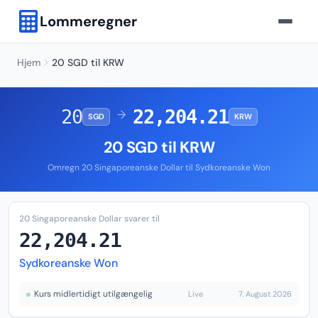
Lommeregner
Hjem
20 SGD til KRW
20
22,204.21
→
SGD
KRW
20 SGD til KRW
Omregn 20 Singaporeanske Dollar til Sydkoreanske Won
20 Singaporeanske Dollar svarer til
22,204.21
Sydkoreanske Won
Kurs midlertidigt utilgængelig
Live
7. August 2026