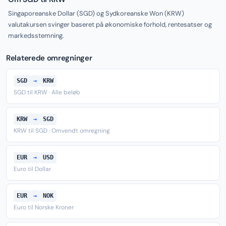
Singaporeanske Dollar (SGD) og Sydkoreanske Won (KRW)
valutakursen svinger baseret på økonomiske forhold, rentesatser og
markedsstemning.
Relaterede omregninger
SGD
→
KRW
SGD til KRW · Alle beløb
KRW
→
SGD
KRW til SGD · Omvendt omregning
EUR
→
USD
Euro til Dollar
EUR
→
NOK
Euro til Norske Kroner