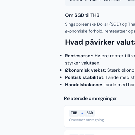
Om SGD til THB
Singaporeanske Dollar (SGD) og Tha
økonomiske forhold, rentesatser og
Hvad påvirker valu
Rentesatser:
Højere renter tiltr
styrker valutaen.
Økonomisk vækst:
Stærk økonomi
Politisk stabilitet:
Lande med stab
Handelsbalance:
Lande med hand
Relaterede omregninger
THB
→
SGD
Omvendt omregning