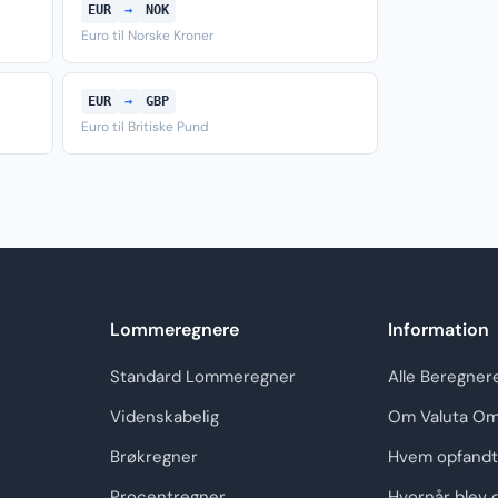
EUR
→
NOK
Euro til Norske Kroner
EUR
→
GBP
Euro til Britiske Pund
Lommeregnere
Information
Standard Lommeregner
Alle Beregner
Videnskabelig
Om Valuta Om
Brøkregner
Hvem opfandt
Procentregner
Hvornår blev 