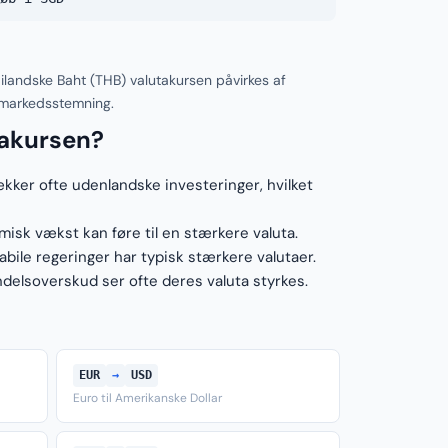
ilandske Baht (THB) valutakursen påvirkes af
 markedsstemning.
takursen?
ækker ofte udenlandske investeringer, hvilket
sk vækst kan føre til en stærkere valuta.
ile regeringer har typisk stærkere valutaer.
elsoverskud ser ofte deres valuta styrkes.
EUR
→
USD
Euro til Amerikanske Dollar