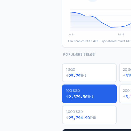
Fra
Frankfurter API
· Opdateres hvert 60.
POPULÆRE BELØB
1 SGD
20 
25.79
51
→
THB
→
100 SGD
200
2,579.50
5,
→
THB
→
1,000 SGD
25,794.99
→
THB