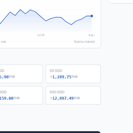
 sek.
Sidste måned
SGD
50 SGD
5.90
1,289.75
THB
→
THB
 SGD
500 SGD
159.00
12,897.49
THB
→
THB