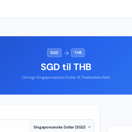
→
SGD
THB
SGD til THB
Omregn Singaporeanske Dollar til Thailandske Baht