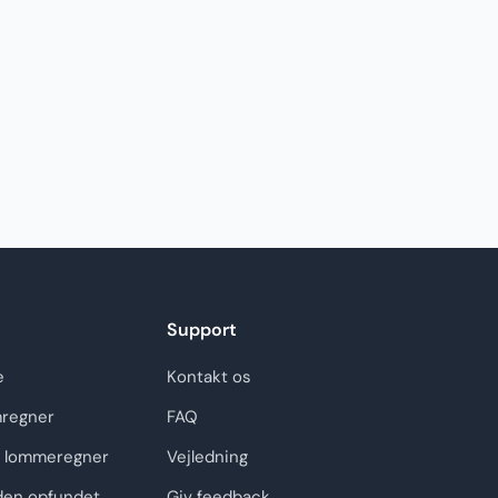
Support
e
Kontakt os
regner
FAQ
 lommeregner
Vejledning
den opfundet
Giv feedback