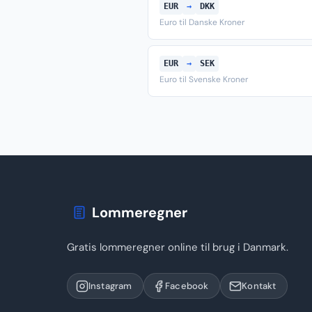
EUR
→
DKK
Euro til Danske Kroner
EUR
→
SEK
Euro til Svenske Kroner
Lommeregner
Gratis lommeregner online til brug i Danmark.
Instagram
Facebook
Kontakt