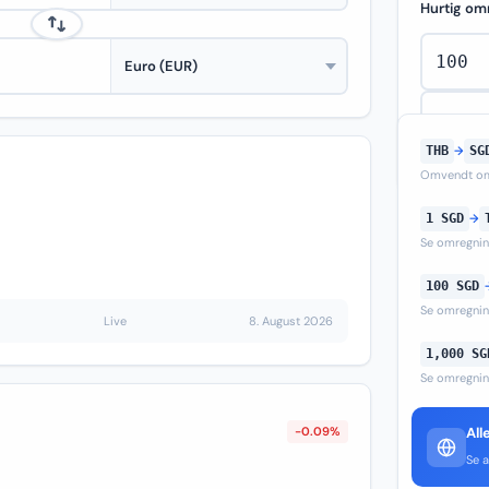
Hurtig om
THB
→
SG
Omvendt om
1 SGD
→
Se omregni
100 SGD
Se omregni
Live
8. August 2026
1,000 SG
Se omregni
-0.09%
All
Se a