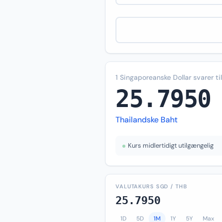
1 Singaporeanske Dollar svarer til
25.7950
Thailandske Baht
Kurs midlertidigt utilgængelig
VALUTAKURS SGD / THB
25.7950
1D
5D
1M
1Y
5Y
Max