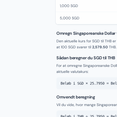
1,000 SGD
5,000 SGD
Omregn Singaporeanske Dollar t
Den aktuelle kurs for SGD til THB er
at 100 SGD svarer til
2,579.50
THB.
Sådan beregner du SGD til THB
For at omregne Singaporeanske Doll
aktuelle valutakurs:
Beløb i SGD × 25.7950 = Bel
Omvendt beregning
Vil du vide, hvor mange Singaporeans
Beløb i THB ÷ 25.7950 = Bel