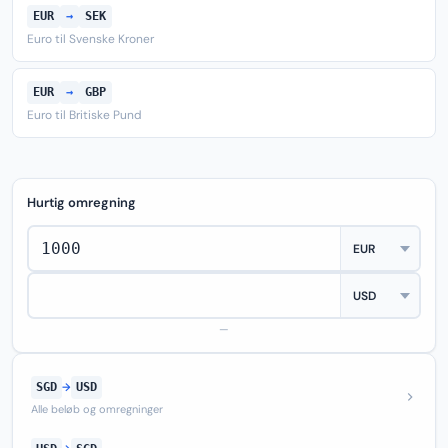
EUR
→
SEK
Euro til Svenske Kroner
EUR
→
GBP
Euro til Britiske Pund
Hurtig omregning
—
SGD
→
USD
Alle beløb og omregninger