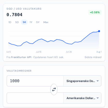
SGD / USD VALUTAKURS
+0.58%
0.7804
1D
5D
1M
1Y
5Y
Max
Fra
Frankfurter API
· Opdateres hvert 60. sek.
Sidste måned
VALUTAOMREGNER