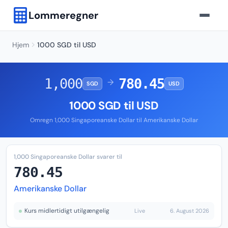
Lommeregner
Hjem
1000 SGD til USD
1,000
780.45
→
SGD
USD
1000 SGD til USD
Omregn 1,000 Singaporeanske Dollar til Amerikanske Dollar
1,000 Singaporeanske Dollar svarer til
780.45
Amerikanske Dollar
Kurs midlertidigt utilgængelig
Live
6. August 2026