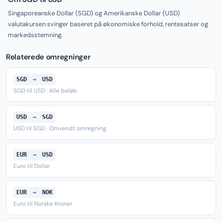
Singaporeanske Dollar (SGD) og Amerikanske Dollar (USD)
valutakursen svinger baseret på økonomiske forhold, rentesatser og
markedsstemning.
Relaterede omregninger
SGD
→
USD
SGD til USD · Alle beløb
USD
→
SGD
USD til SGD · Omvendt omregning
EUR
→
USD
Euro til Dollar
EUR
→
NOK
Euro til Norske Kroner