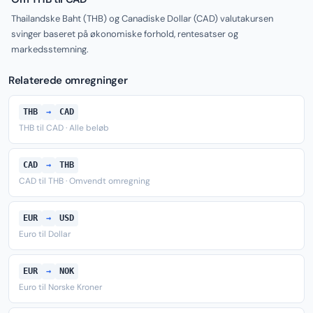
Thailandske Baht (THB) og Canadiske Dollar (CAD) valutakursen
svinger baseret på økonomiske forhold, rentesatser og
markedsstemning.
Relaterede omregninger
THB
→
CAD
THB til CAD · Alle beløb
CAD
→
THB
CAD til THB · Omvendt omregning
EUR
→
USD
Euro til Dollar
EUR
→
NOK
Euro til Norske Kroner