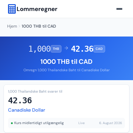
Lommeregner
Hjem
1000 THB til CAD
1,000
42.36
→
THB
CAD
1000 THB til CAD
Omregn 1,000 Thailandske Baht til Canadiske Dollar
1,000 Thailandske Baht svarer til
42.36
Canadiske Dollar
Kurs midlertidigt utilgængelig
Live
6. August 2026