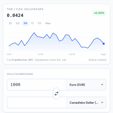
THB / CAD VALUTAKURS
+0.06%
0.0424
1D
5D
1M
1Y
5Y
Max
Fra
Frankfurter API
· Opdateres hvert 60. sek.
Sidste måned
VALUTAOMREGNER