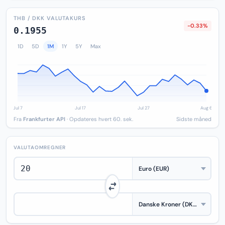
THB / DKK VALUTAKURS
-0.33%
0.1955
1D
5D
1M
1Y
5Y
Max
Fra
Frankfurter API
· Opdateres hvert 60. sek.
Sidste måned
VALUTAOMREGNER