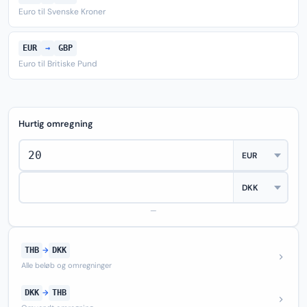
Euro til Svenske Kroner
EUR
→
GBP
Euro til Britiske Pund
Hurtig omregning
—
THB
→
DKK
Alle beløb og omregninger
DKK
→
THB