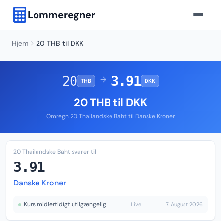
Lommeregner
Hjem
20 THB til DKK
20
3.91
→
THB
DKK
20 THB til DKK
Omregn 20 Thailandske Baht til Danske Kroner
20 Thailandske Baht svarer til
3.91
Danske Kroner
Kurs midlertidigt utilgængelig
Live
7. August 2026