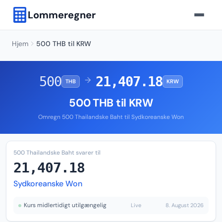
Lommeregner
Hjem
500 THB til KRW
500
21,407.18
→
THB
KRW
500 THB til KRW
Omregn 500 Thailandske Baht til Sydkoreanske Won
500 Thailandske Baht svarer til
21,407.18
Sydkoreanske Won
Kurs midlertidigt utilgængelig
Live
8. August 2026