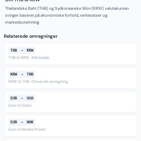
Thailandske Baht (THB) og Sydkoreanske Won (KRW) valutakursen
svinger baseret på økonomiske forhold, rentesatser og
markedsstemning.
Relaterede omregninger
THB
→
KRW
THB til KRW · Alle beløb
KRW
→
THB
KRW til THB · Omvendt omregning
EUR
→
USD
Euro til Dollar
EUR
→
NOK
Euro til Norske Kroner