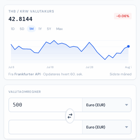
THB / KRW VALUTAKURS
-0.06%
42.8144
1D
5D
1M
1Y
5Y
Max
Fra
Frankfurter API
· Opdateres hvert 60. sek.
Sidste måned
VALUTAOMREGNER