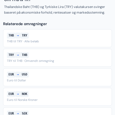
Thailandske Baht (THB) og Tyrkiske Lira (TRY) valutakursen svinger
baseret på økonomiske forhold, rentesatser og markedsstemning.
Relaterede omregninger
THB
→
TRY
THB til TRY · Alle beløb
TRY
→
THB
TRY til THB · Omvendt omregning
EUR
→
USD
Euro til Dollar
EUR
→
NOK
Euro til Norske Kroner
EUR
→
SEK