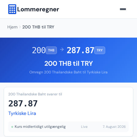
Lommeregner
Hjem
200 THB til TRY
200
287.87
→
THB
TRY
200 THB til TRY
Omregn 200 Thailandske Baht til Tyrkiske Lira
200 Thailandske Baht svarer til
287.87
Tyrkiske Lira
Kurs midlertidigt utilgængelig
Live
7. August 2026