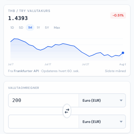
THB / TRY VALUTAKURS
-0.51%
1.4393
1D
5D
1M
1Y
5Y
Max
Fra
Frankfurter API
· Opdateres hvert 60. sek.
Sidste måned
VALUTAOMREGNER