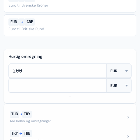
Euro til Svenske Kroner
EUR
→
GBP
Euro til Britiske Pund
Hurtig omregning
—
THB
→
TRY
Alle beløb og omregninger
TRY
→
THB