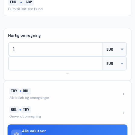
EUR
→
GBP
Euro til Britiske Pund
Hurtig omregning
—
TRY
→
BRL
Alle beløb og omregninger
BRL
→
TRY
Omvendt omregning
Alle valutaer