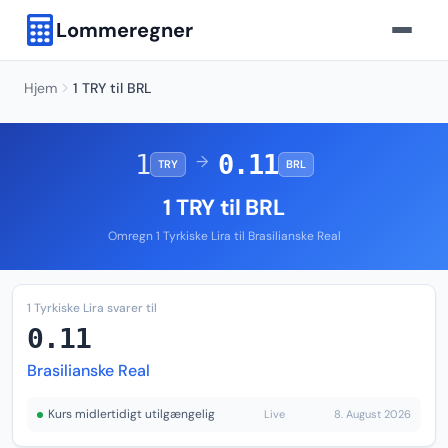
Lommeregner
Hjem
1 TRY til BRL
1
0.11
→
TRY
BRL
1 TRY til BRL
Omregn 1 Tyrkiske Lira til Brasilianske Real
1 Tyrkiske Lira svarer til
0.11
Brasilianske Real
Kurs midlertidigt utilgængelig
Live
8. August 2026