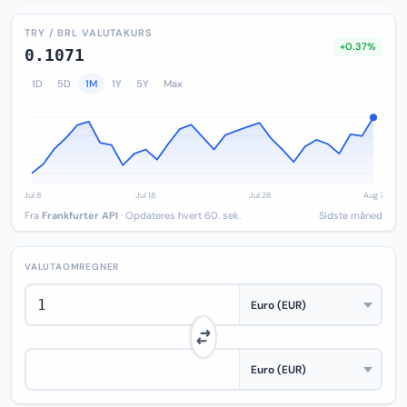
TRY / BRL VALUTAKURS
+0.37%
0.1071
1D
5D
1M
1Y
5Y
Max
Fra
Frankfurter API
· Opdateres hvert 60. sek.
Sidste måned
VALUTAOMREGNER