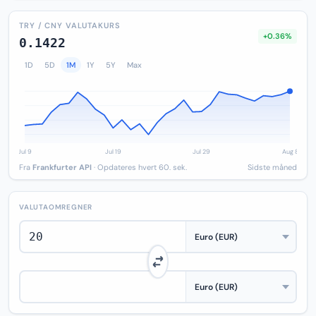
TRY / CNY VALUTAKURS
+0.36%
0.1422
1D
5D
1M
1Y
5Y
Max
Fra
Frankfurter API
· Opdateres hvert 60. sek.
Sidste måned
VALUTAOMREGNER