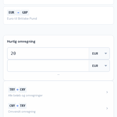
EUR
→
GBP
Euro til Britiske Pund
Hurtig omregning
—
TRY
→
CNY
Alle beløb og omregninger
CNY
→
TRY
Omvendt omregning