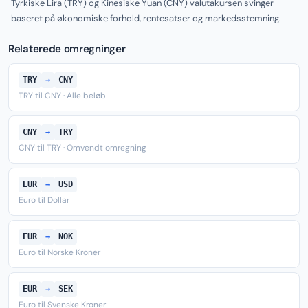
Tyrkiske Lira (TRY) og Kinesiske Yuan (CNY) valutakursen svinger
baseret på økonomiske forhold, rentesatser og markedsstemning.
Relaterede omregninger
TRY
→
CNY
TRY til CNY · Alle beløb
CNY
→
TRY
CNY til TRY · Omvendt omregning
EUR
→
USD
Euro til Dollar
EUR
→
NOK
Euro til Norske Kroner
EUR
→
SEK
Euro til Svenske Kroner