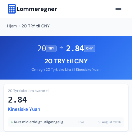
Lommeregner
Hjem
20 TRY til CNY
20
2.84
→
TRY
CNY
20 TRY til CNY
Omregn 20 Tyrkiske Lira til Kinesiske Yuan
20 Tyrkiske Lira svarer til
2.84
Kinesiske Yuan
Kurs midlertidigt utilgængelig
Live
9. August 2026