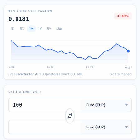
TRY / EUR VALUTAKURS
-0.40%
0.0181
1D
5D
1M
1Y
5Y
Max
Fra
Frankfurter API
· Opdateres hvert 60. sek.
Sidste måned
VALUTAOMREGNER