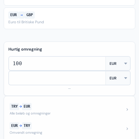
EUR
→
GBP
Euro til Britiske Pund
Hurtig omregning
—
TRY
→
EUR
Alle beløb og omregninger
EUR
→
TRY
Omvendt omregning