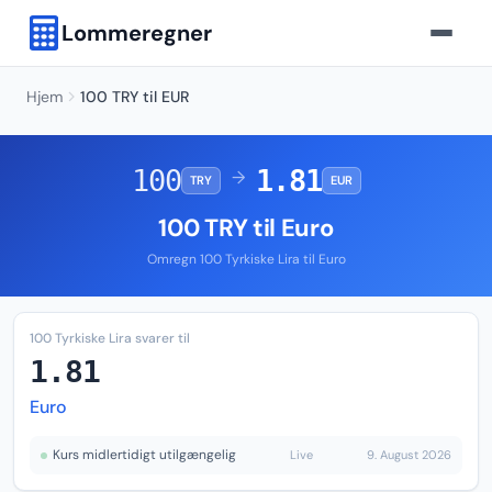
Lommeregner
Hjem
100 TRY til EUR
100
1.81
→
TRY
EUR
100 TRY til Euro
Omregn 100 Tyrkiske Lira til Euro
100 Tyrkiske Lira svarer til
1.81
Euro
Kurs midlertidigt utilgængelig
Live
9. August 2026