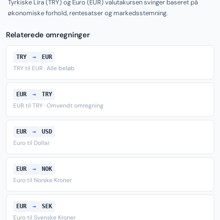
Tyrkiske Lira (TRY) og Euro (EUR) valutakursen svinger baseret på
økonomiske forhold, rentesatser og markedsstemning.
Relaterede omregninger
TRY
→
EUR
TRY til EUR · Alle beløb
EUR
→
TRY
EUR til TRY · Omvendt omregning
EUR
→
USD
Euro til Dollar
EUR
→
NOK
Euro til Norske Kroner
EUR
→
SEK
Euro til Svenske Kroner