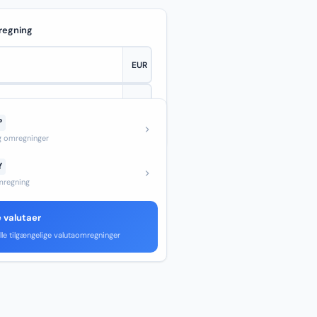
regning
P
—
og omregninger
Y
regning
e valutaer
lle tilgængelige valutaomregninger