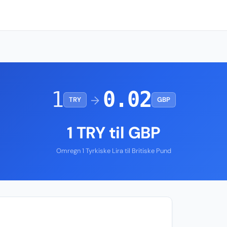
1
0.02
→
TRY
GBP
1 TRY til GBP
Omregn 1 Tyrkiske Lira til Britiske Pund