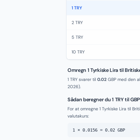
1 TRY
2 TRY
5 TRY
10 TRY
Omregn 1 Tyrkiske Lira til Britis
1 TRY svarer til
0.02
GBP med den akt
2026
).
Sådan beregner du 1 TRY til GB
For at omregne 1 Tyrkiske Lira til B
valutakurs:
1 × 0.0156 = 0.02 GBP