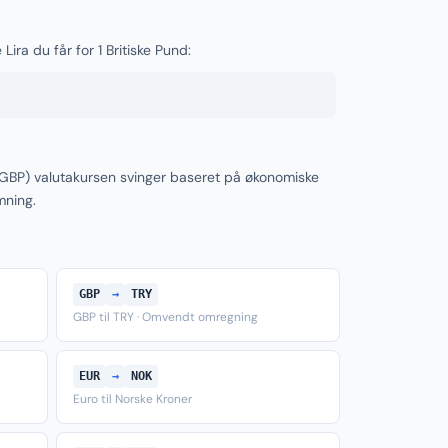
Lira du får for 1 Britiske Pund:
d (GBP) valutakursen svinger baseret på økonomiske
mning.
GBP
→
TRY
GBP til TRY · Omvendt omregning
EUR
→
NOK
Euro til Norske Kroner