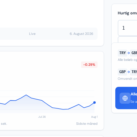
Hurtig om
Live
6. August 2026
TRY
→
GB
Alle beløb 
-0.29%
GBP
→
TR
Omvendt om
All
Se a
 sek.
Sidste måned