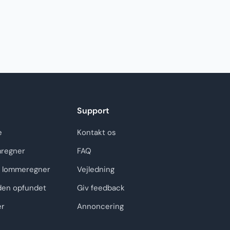
Support
e
Kontakt os
regner
FAQ
 lommeregner
Vejledning
den opfundet
Giv feedback
er
Annoncering