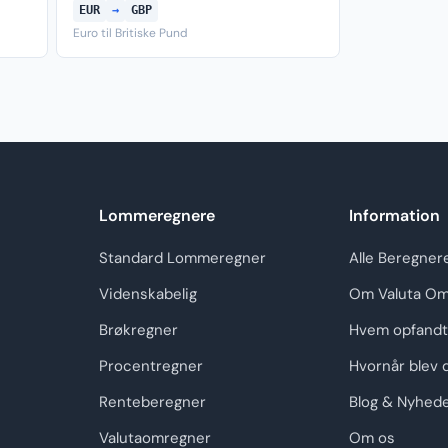
EUR
→
GBP
Euro til Britiske Pund
Lommeregnere
Information
Standard Lommeregner
Alle Beregner
Videnskabelig
Om Valuta Om
Brøkregner
Hvem opfandt
Procentregner
Hvornår blev 
Renteberegner
Blog & Nyhed
Valutaomregner
Om os