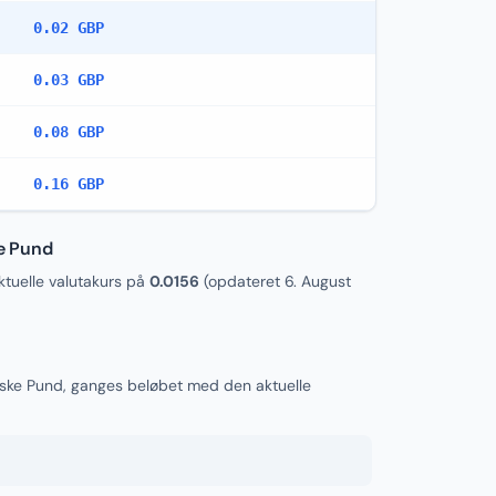
0.02 GBP
0.03 GBP
0.08 GBP
0.16 GBP
ke Pund
uelle valutakurs på
0.0156
(opdateret
6. August
P
ritiske Pund, ganges beløbet med den aktuelle