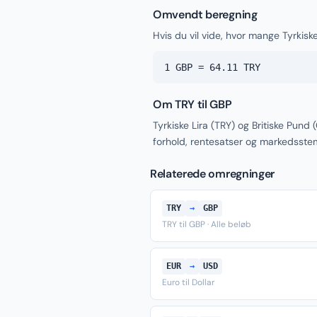
Omvendt beregning
Hvis du vil vide, hvor mange Tyrkiske 
1 GBP = 64.11 TRY
Om TRY til GBP
Tyrkiske Lira (TRY) og Britiske Pun
forhold, rentesatser og markedsste
Relaterede omregninger
TRY
→
GBP
TRY til GBP · Alle beløb
EUR
→
USD
Euro til Dollar