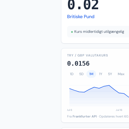
0.02
Britiske Pund
Kurs midlertidigt utilgængelig
TRY / GBP VALUTAKURS
0.0156
1D
5D
1M
1Y
5Y
Max
Fra
Frankfurter API
· Opdateres hvert 60.