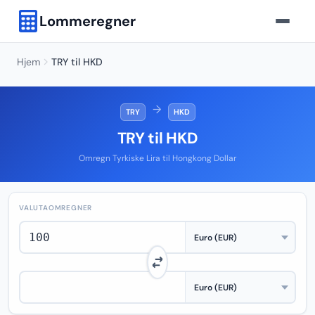
Lommeregner
Hjem
TRY til HKD
→
TRY
HKD
TRY til HKD
Omregn Tyrkiske Lira til Hongkong Dollar
VALUTAOMREGNER