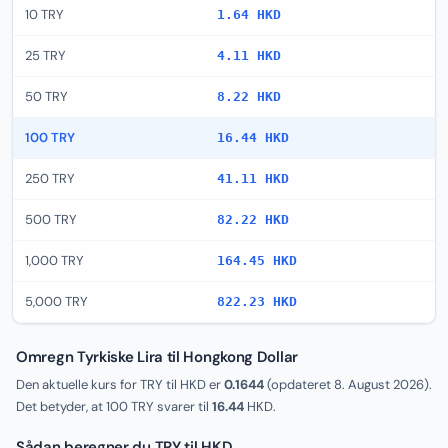
10 TRY
1.64 HKD
25 TRY
4.11 HKD
50 TRY
8.22 HKD
100 TRY
16.44 HKD
250 TRY
41.11 HKD
500 TRY
82.22 HKD
1,000 TRY
164.45 HKD
5,000 TRY
822.23 HKD
Omregn Tyrkiske Lira til Hongkong Dollar
Den aktuelle kurs for TRY til HKD er
0.1644
(opdateret
8. August 2026
).
Det betyder, at 100 TRY svarer til
16.44
HKD.
Sådan beregner du TRY til HKD