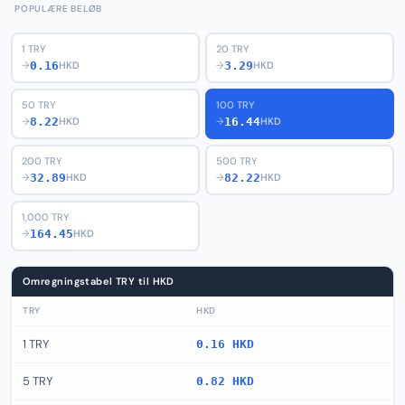
POPULÆRE BELØB
1 TRY
20 TRY
0.16
3.29
→
HKD
→
HKD
50 TRY
100 TRY
8.22
16.44
→
HKD
→
HKD
200 TRY
500 TRY
32.89
82.22
→
HKD
→
HKD
1,000 TRY
164.45
→
HKD
Omregningstabel TRY til HKD
TRY
HKD
1 TRY
0.16 HKD
5 TRY
0.82 HKD