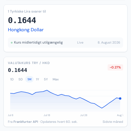
1 Tyrkiske Lira svarer til
0.1644
Hongkong Dollar
Kurs midlertidigt utilgængelig
Live
8. August 2026
VALUTAKURS TRY / HKD
-0.27%
0.1644
1D
5D
1M
1Y
5Y
Max
Fra
Frankfurter API
· Opdateres hvert 60. sek.
Sidste måned