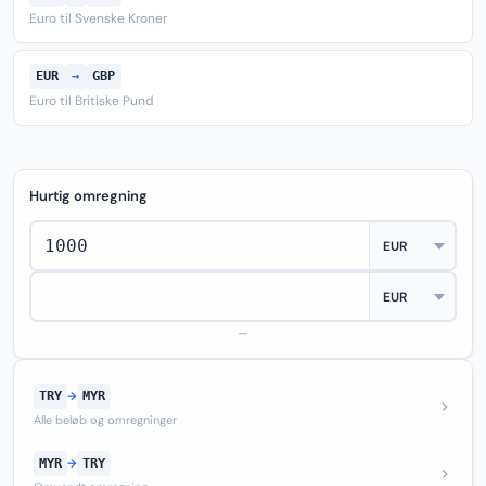
Euro til Svenske Kroner
EUR
→
GBP
Euro til Britiske Pund
Hurtig omregning
—
TRY
→
MYR
Alle beløb og omregninger
MYR
→
TRY