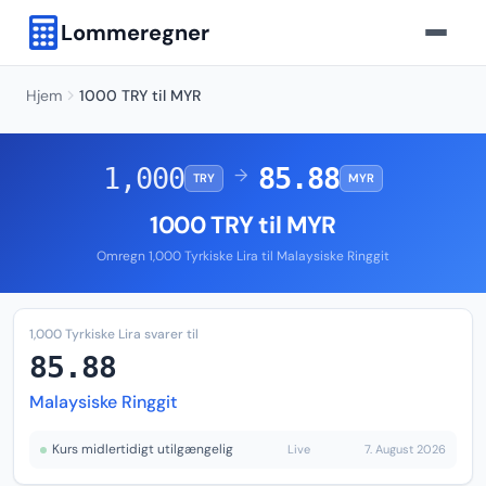
Lommeregner
Hjem
1000 TRY til MYR
1,000
85.88
→
TRY
MYR
1000 TRY til MYR
Omregn 1,000 Tyrkiske Lira til Malaysiske Ringgit
1,000 Tyrkiske Lira svarer til
85.88
Malaysiske Ringgit
Kurs midlertidigt utilgængelig
Live
7. August 2026