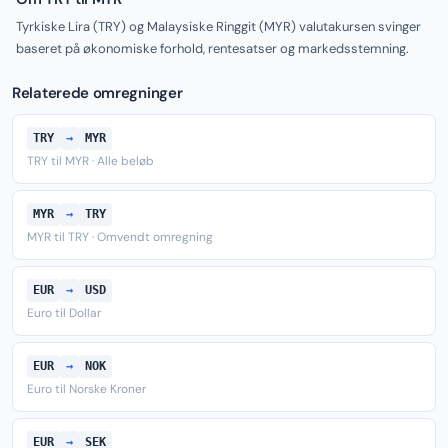
Tyrkiske Lira (TRY) og Malaysiske Ringgit (MYR) valutakursen svinger
baseret på økonomiske forhold, rentesatser og markedsstemning.
Relaterede omregninger
TRY
→
MYR
TRY til MYR · Alle beløb
MYR
→
TRY
MYR til TRY · Omvendt omregning
EUR
→
USD
Euro til Dollar
EUR
→
NOK
Euro til Norske Kroner
EUR
→
SEK