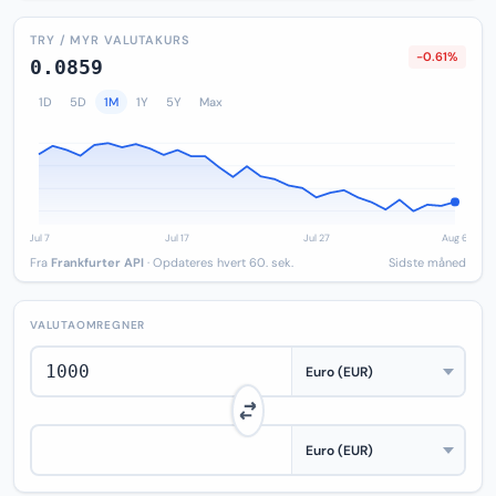
TRY / MYR VALUTAKURS
-0.61%
0.0859
1D
5D
1M
1Y
5Y
Max
Fra
Frankfurter API
· Opdateres hvert 60. sek.
Sidste måned
VALUTAOMREGNER