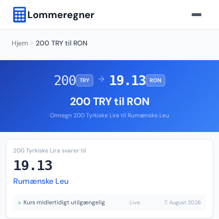
Lommeregner
Hjem
200 TRY til RON
200
19.13
→
TRY
RON
200 TRY til RON
Omregn 200 Tyrkiske Lira til Rumænske Leu
200 Tyrkiske Lira svarer til
19.13
Rumænske Leu
Kurs midlertidigt utilgængelig
Live
7. August 2026