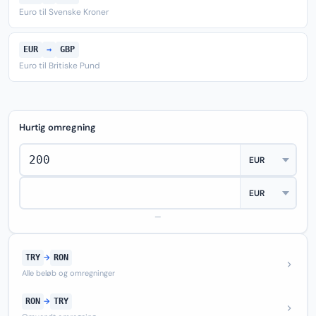
Euro til Svenske Kroner
EUR
→
GBP
Euro til Britiske Pund
Hurtig omregning
—
TRY
→
RON
Alle beløb og omregninger
RON
→
TRY