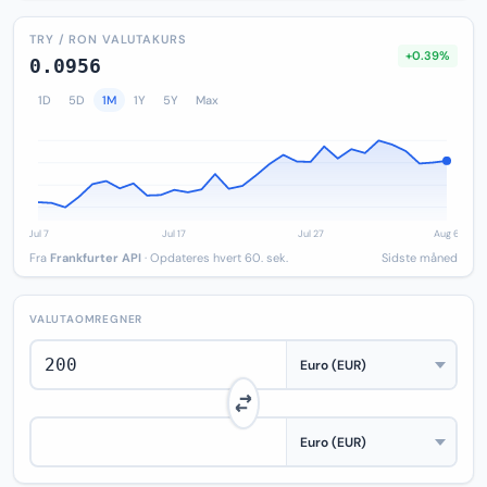
TRY / RON VALUTAKURS
+0.39%
0.0956
1D
5D
1M
1Y
5Y
Max
Fra
Frankfurter API
· Opdateres hvert 60. sek.
Sidste måned
VALUTAOMREGNER