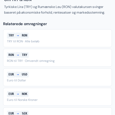
Tyrkiske Lira (TRY) og Rumænske Leu (RON) valutakursen svinger
baseret på økonomiske forhold, rentesatser og markedsstemning.
Relaterede omregninger
TRY
→
RON
TRY til RON · Alle beløb
RON
→
TRY
RON til TRY · Omvendt omregning
EUR
→
USD
Euro til Dollar
EUR
→
NOK
Euro til Norske Kroner
EUR
→
SEK