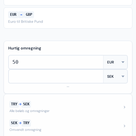
EUR
→
GBP
Euro til Britiske Pund
Hurtig omregning
—
TRY
→
SEK
Alle beløb og omregninger
SEK
→
TRY
Omvendt omregning