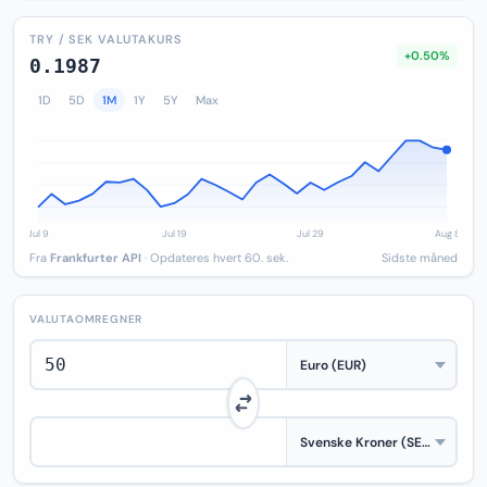
TRY / SEK VALUTAKURS
+0.50%
0.1987
1D
5D
1M
1Y
5Y
Max
Fra
Frankfurter API
· Opdateres hvert 60. sek.
Sidste måned
VALUTAOMREGNER