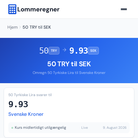
Lommeregner
Hjem
50 TRY til SEK
50
9.93
→
TRY
SEK
50 TRY til SEK
Omregn 50 Tyrkiske Lira til Svenske Kroner
50 Tyrkiske Lira svarer til
9.93
Svenske Kroner
Kurs midlertidigt utilgængelig
Live
9. August 2026