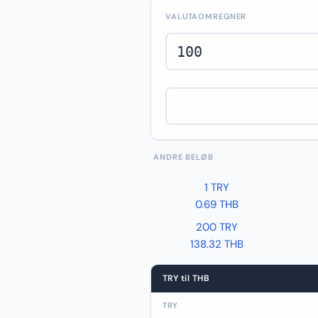
VALUTAOMREGNER
ANDRE BELØB
1 TRY
0.69 THB
200 TRY
138.32 THB
TRY til THB
TRY