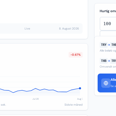
Hurtig om
Live
8. August 2026
TRY
→
TH
Alle beløb 
-0.67%
THB
→
TR
Omvendt om
All
Se a
 sek.
Sidste måned