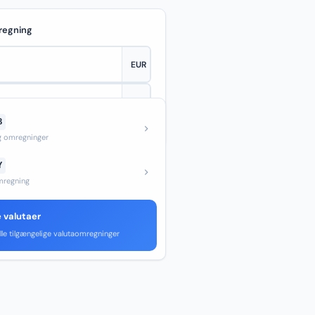
regning
B
—
og omregninger
Y
regning
e valutaer
lle tilgængelige valutaomregninger