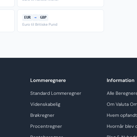
EUR
→
GBP
Euro til Britiske Pund
Lommeregnere
Information
Standard Lommeregner
Alle Beregner
Videnskabelig
Om Valuta Om
Brøkregner
Hvem opfandt
Procentregner
Hvornår blev 