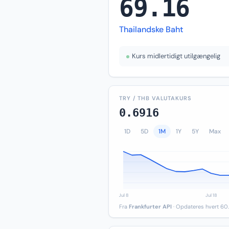
69.16
Thailandske Baht
Kurs midlertidigt utilgængelig
TRY / THB VALUTAKURS
0.6916
1D
5D
1M
1Y
5Y
Max
Fra
Frankfurter API
· Opdateres hvert 60.