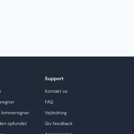
Support
e
Kontakt os
regner
FAQ
 lommeregner
Vejledning
den opfundet
Giv feedback