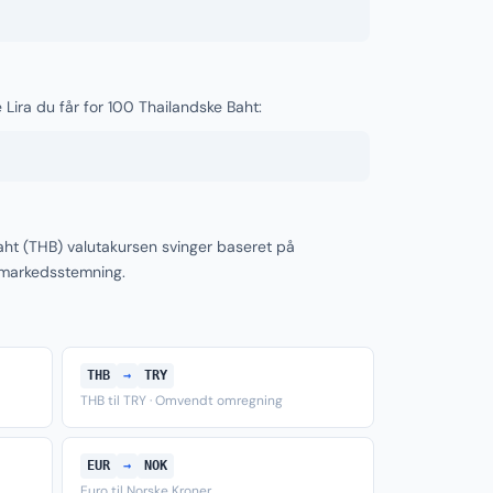
 Lira du får for 100 Thailandske Baht:
Baht (THB) valutakursen svinger baseret på
 markedsstemning.
THB
→
TRY
THB til TRY · Omvendt omregning
EUR
→
NOK
Euro til Norske Kroner