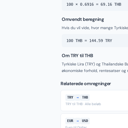
100 × 0.6916 = 69.16 THB
Omvendt beregning
Hvis du vil vide, hvor mange Tyrkiske
100 THB = 144.59 TRY
Om TRY til THB
Tyrkiske Lira (TRY) og Thailandske 
økonomiske forhold, rentesatser og
Relaterede omregninger
TRY
→
THB
TRY til THB · Alle beløb
EUR
→
USD
Euro til Dollar