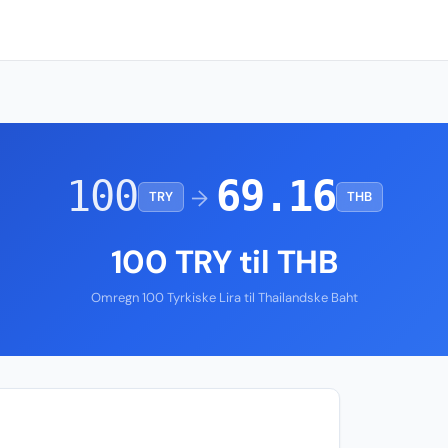
100
69.16
→
TRY
THB
100 TRY til THB
Omregn 100 Tyrkiske Lira til Thailandske Baht